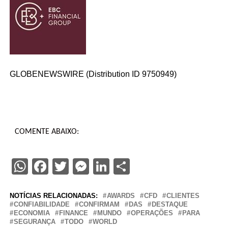
GLOBENEWSWIRE (Distribution ID 9750949)
COMENTE ABAIXO:
WhatsApp
Facebook
Twitter
Messenger
LinkedIn
Share
NOTÍCIAS RELACIONADAS:
AWARDS
CFD
CLIENTES
CONFIABILIDADE
CONFIRMAM
DAS
DESTAQUE
ECONOMIA
FINANCE
MUNDO
OPERAÇÕES
PARA
SEGURANÇA
TODO
WORLD