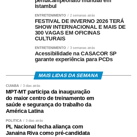
pentacampeonato mundial em
Istambul
Os trabalhadores podem verificar informações sobre
ENTRETENIMENTO
2 semanas atrás
valor, data e habilitação pelos seguintes canais:
FESTIVAL DE INVERNO 2026 TERÁ
SHOW INTERNACIONAL E MAIS DE
• Aplicativo Carteira de Trabalho Digital;
300 VAGAS EM OFICINAS
CULTURAIS
• Portal Gov.br;
ENTRETENIMENTO
3 semanas atrás
Acessibilidade na CASACOR SP
• Telefone 158 (Ministério do Trabalho);
garante experiência para PCDs
• Aplicativos Caixa Tem e Benefícios Sociais Caixa;
MAIS LIDAS DA SEMANA
• Atendimento Caixa ao Cidadão: 0800-726-0207.
CUIABÁ
3 dias atrás
MPT-MT participa da inauguração
do maior centro de treinamento em
A expectativa é que, em 2026, cerca de 22,2 milhões
saúde e segurança do trabalho da
de trabalhadores recebam o abono salarial.
América Latina
POLÍTICA
3 dias atrás
PL Nacional fecha aliança com
Janaina Riva como pré-candidata