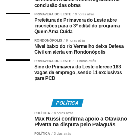
conclusão das obras
Quem tem direito ao Abono
PRIMAVERA DO LESTE
9 horas atrás
Prefeitura de Primavera do Leste abre
Salarial
inscrições para o 3º edital do programa
Quem Ama Cuida
Tem direito ao benefício o trabalhador que:
RONDONÓPOLIS
9 horas atrás
Nível baixo do rio Vermelho deixa Defesa
Civil em alerta em Rondonópolis
• Está inscrito no Pis/Pasep há pelo menos cinco anos;
PRIMAVERA DO LESTE
11 horas atrás
• Trabalhou com carteira assinada por no mínimo 30 dias
Sine de Primavera do Leste oferece 183
vagas de emprego, sendo 11 exclusivas
em 2024;
para PCD
• Recebeu remuneração média mensal de até R$ 2.766
no ano-base;
POLÍTICA
• Teve os dados corretamente informados pelo
POLÍTICA
8 horas atrás
empregador no e-Social.
Max Russi confirma apoio a Otaviano
Pivetta na disputa pelo Paiaguás
Instituído pela Lei nº 7.998/90, o abono salarial pode
POLÍTICA
3 dias atrás
chegar até a um salário mínimo, proporcional ao