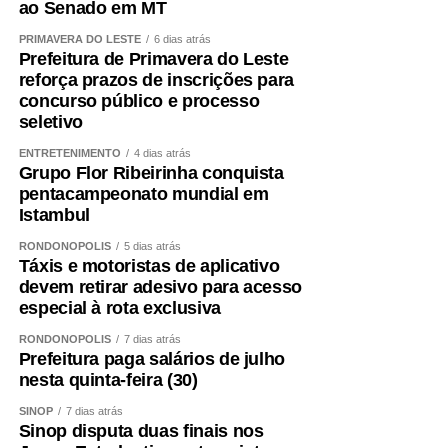
ao Senado em MT
COMENTE ABAIXO:
PRIMAVERA DO LESTE
6 dias atrás
Prefeitura de Primavera do Leste
WhatsApp
Facebook
Twitter
Messenger
LinkedIn
Share
reforça prazos de inscrições para
concurso público e processo
seletivo
ENTRETENIMENTO
4 dias atrás
Grupo Flor Ribeirinha conquista
pentacampeonato mundial em
Istambul
RONDONÓPOLIS
5 dias atrás
Táxis e motoristas de aplicativo
devem retirar adesivo para acesso
especial à rota exclusiva
RONDONÓPOLIS
7 dias atrás
Prefeitura paga salários de julho
nesta quinta-feira (30)
SINOP
7 dias atrás
Sinop disputa duas finais nos