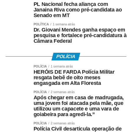
PL Nacional fecha aliança com
período trabalhado. Os recursos vêm do Fundo de
Janaina Riva como pré-candidata ao
Amparo ao Trabalhador (FAT), com a habilitação feita
Senado em MT
pelo Ministério do Trabalho e Emprego.
POLÍTICA
1 semana atrás
Dr. Giovani Mendes ganha espaço em
Como o pagamento é feito
pesquisa e fortalece pré-candidatura à
Câmara Federal
Para trabalhadores da iniciativa privada (PIS)
POLÍCIA
• A Caixa Econômica Federal realiza o pagamento
POLÍCIA
1 semana atrás
prioritariamente por:
HERÓIS DE FARDA Polícia Militar
resgata bebê de oito meses
• Crédito em conta corrente ou poupança da Caixa;
engasgada em Alta Floresta
POLÍCIA
2 semanas atrás
• Depósito em Poupança Social Digital, movimentada
Após chegar em casa de madrugada,
pelo aplicativo Caixa Tem.
uma jovem foi atacada pela mãe, que
utilizou um capacete e uma vara de
goiabeira para agredi-la.”
Quem não possui conta pode sacar:
POLÍCIA
2 semanas atrás
• Com Cartão Social e senha em lotéricas, caixas
Polícia Civil desarticula operação de