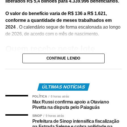
liberados R$ 5,4 bilhões para 4.339.996 beneficiários.
O valor do benefício varia de R$ 136 a R$ 1.621,
conforme a quantidade de meses trabalhados em
2024
. O calendário segue de forma escalonada ao longo
de 2026, de acordo com o mês de nascimento.
Quem recebe neste lote
CONTINUE LENDO
Do total de contemplados em maio:
• 3.840.487 são trabalhadores da iniciativa privada,
inscritos no Programa de Integração Social (PIS), com
pagamento feito pela Caixa Econômica Federal,
ÚLTIMAS NOTÍCIAS
somando R$ 4,8 bilhões;
POLÍTICA
8 horas atrás
Max Russi confirma apoio a Otaviano
• 499.509 são servidores públicos, inscritos no Programa
Pivetta na disputa pelo Paiaguás
de Formação do Patrimônio do Servidor Público (Pasep),
SINOP
9 horas atrás
pagos pelo Banco do Brasil, com total de cerca de R$
Prefeitura de Sinop intensifica fiscalização
600 milhões.
na Estrada Selene e cobra agilidade na