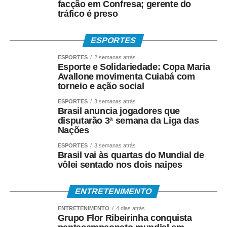
facção em Confresa; gerente do
eletrônicos e correspondentes CAIXA Aqui;
tráfico é preso
• Nas agências, com documento oficial com foto;
ESPORTES
• Sem cartão, por meio de biometria cadastrada.
ESPORTES
2 semanas atrás
Esporte e Solidariedade: Copa Maria
Para servidores públicos
Avallone movimenta Cuiabá com
torneio e ação social
(Pasep)
ESPORTES
3 semanas atrás
Brasil anuncia jogadores que
O Banco do Brasil faz o pagamento por:
disputarão 3ª semana da Liga das
Nações
• Crédito em conta bancária;
ESPORTES
3 semanas atrás
Brasil vai às quartas do Mundial de
• Transferência via TED ou Pix;
vôlei sentado nos dois naipes
• Saque presencial nas agências, para quem não é
ENTRETENIMENTO
correntista e não possui chave Pix.
ENTRETENIMENTO
4 dias atrás
Grupo Flor Ribeirinha conquista
Como consultar