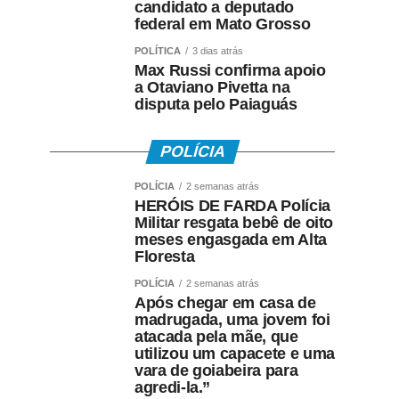
candidato a deputado
federal em Mato Grosso
POLÍTICA
3 dias atrás
Max Russi confirma apoio
a Otaviano Pivetta na
disputa pelo Paiaguás
POLÍCIA
POLÍCIA
2 semanas atrás
HERÓIS DE FARDA Polícia
Militar resgata bebê de oito
meses engasgada em Alta
Floresta
POLÍCIA
2 semanas atrás
Após chegar em casa de
madrugada, uma jovem foi
atacada pela mãe, que
utilizou um capacete e uma
vara de goiabeira para
agredi-la.”