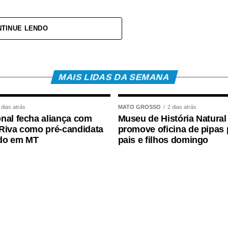
TINUE LENDO
va privada, inscritos no Programa de Integração
Caixa Econômica Federal, somando R$ 4,8 bilhões;
itos no Programa de Formação do Patrimônio do
MAIS LIDAS DA SEMANA
co do Brasil, com total de cerca de R$ 600
 dias atrás
MATO GROSSO
2 dias atrás
nal fecha aliança com
Museu de História Natural
o Salarial
Riva como pré-candidata
promove oficina de pipas 
do em MT
pais e filhos domingo
:
s cinco anos;
 mínimo 30 dias em 2024;
até R$ 2.766 no ano-base;