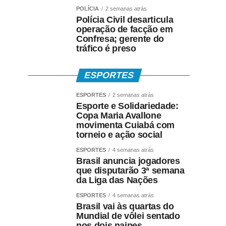
POLÍCIA
2 semanas atrás
Polícia Civil desarticula
operação de facção em
Confresa; gerente do
tráfico é preso
ESPORTES
ESPORTES
2 semanas atrás
Esporte e Solidariedade:
Copa Maria Avallone
movimenta Cuiabá com
torneio e ação social
ESPORTES
4 semanas atrás
Brasil anuncia jogadores
que disputarão 3ª semana
da Liga das Nações
ESPORTES
4 semanas atrás
Brasil vai às quartas do
Mundial de vôlei sentado
nos dois naipes