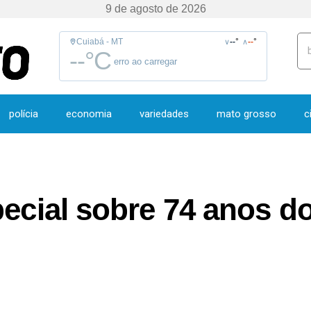
9 de agosto de 2026
Cuiabá - MT
--
°
--
°
∨
∧
--
°C
erro ao carregar
polícia
economia
variedades
mato grosso
c
special sobre 74 anos