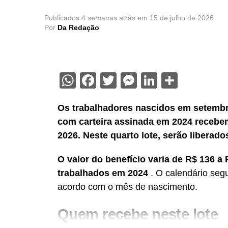
Publicados
4 semanas atrás
em
15 de julho de 2026
Por
Da Redação
WhatsApp
Facebook
Twitter
Messenger
LinkedIn
Share
Os trabalhadores nascidos em setembr
com carteira assinada em 2024 recebem 
2026. Neste quarto lote, serão liberado
O valor do benefício varia de R$ 136 
trabalhados em 2024
. O calendário seg
acordo com o mês de nascimento.
Quem recebe neste lote