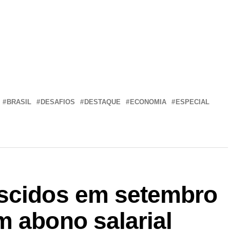
r
In
re
BRASIL
DESAFIOS
DESTAQUE
ECONOMIA
ESPECIAL
ascidos em setembro
m abono salarial