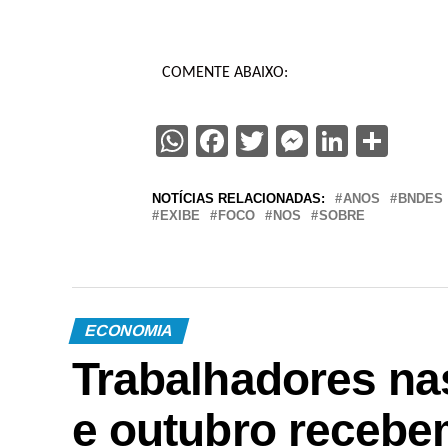
COMENTE ABAIXO:
WhatsApp
Facebook
Twitter
Messenge
Linked
Sha
NOTÍCIAS RELACIONADAS:
ANOS
BNDES
EXIBE
FOCO
NOS
SOBRE
ECONOMIA
Trabalhadores n
e outubro recebe