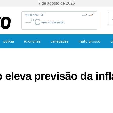
7 de agosto de 2026
Cuiabá - MT
--
°
--
°
∨
∧
--
°C
erro ao carregar
polícia
economia
variedades
mato grosso
c
 eleva previsão da inf