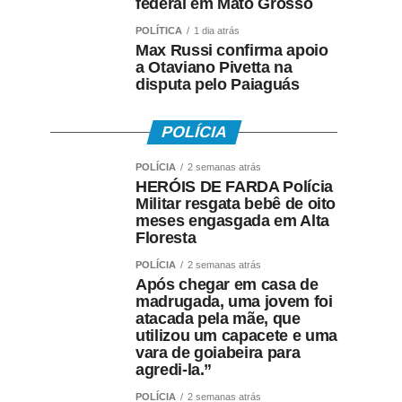
federal em Mato Grosso
POLÍTICA
1 dia atrás
Max Russi confirma apoio
a Otaviano Pivetta na
disputa pelo Paiaguás
POLÍCIA
POLÍCIA
2 semanas atrás
HERÓIS DE FARDA Polícia
Militar resgata bebê de oito
meses engasgada em Alta
Floresta
POLÍCIA
2 semanas atrás
Após chegar em casa de
madrugada, uma jovem foi
atacada pela mãe, que
utilizou um capacete e uma
vara de goiabeira para
agredi-la.”
POLÍCIA
2 semanas atrás