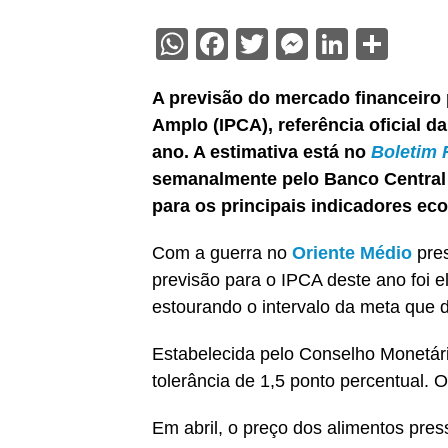
WhatsApp
Facebook
Twitter
Messenge
Linked
Sha
A previsão do mercado financeiro
Amplo (IPCA), referência oficial d
ano. A estimativa está no
Boletim 
semanalmente pelo Banco Central (
para os principais indicadores e
Com a guerra no
Oriente Médio
pres
previsão para o IPCA deste ano foi 
estourando o intervalo da meta que 
Estabelecida pelo Conselho Monetár
tolerância de 1,5 ponto percentual. Ou
Em abril, o preço dos alimentos pre