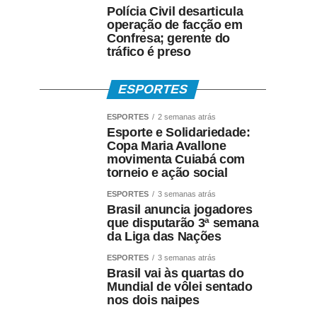
Polícia Civil desarticula
operação de facção em
Confresa; gerente do
tráfico é preso
ESPORTES
ESPORTES
2 semanas atrás
Esporte e Solidariedade:
Copa Maria Avallone
movimenta Cuiabá com
torneio e ação social
ESPORTES
3 semanas atrás
Brasil anuncia jogadores
que disputarão 3ª semana
da Liga das Nações
ESPORTES
3 semanas atrás
Brasil vai às quartas do
Mundial de vôlei sentado
nos dois naipes