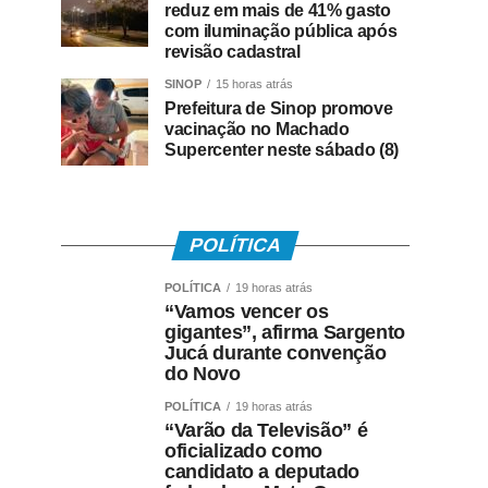
reduz em mais de 41% gasto
com iluminação pública após
revisão cadastral
SINOP
15 horas atrás
Prefeitura de Sinop promove
vacinação no Machado
Supercenter neste sábado (8)
POLÍTICA
POLÍTICA
19 horas atrás
“Vamos vencer os
gigantes”, afirma Sargento
Jucá durante convenção
do Novo
POLÍTICA
19 horas atrás
“Varão da Televisão” é
oficializado como
candidato a deputado