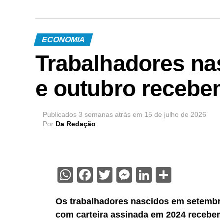
ECONOMIA
Trabalhadores n
e outubro recebe
Publicados
3 semanas atrás
em
15 de julho de 2026
Por
Da Redação
WhatsApp
Facebook
Twitter
Messenger
LinkedIn
Share
Os trabalhadores nascidos em setembr
com carteira assinada em 2024 recebem 