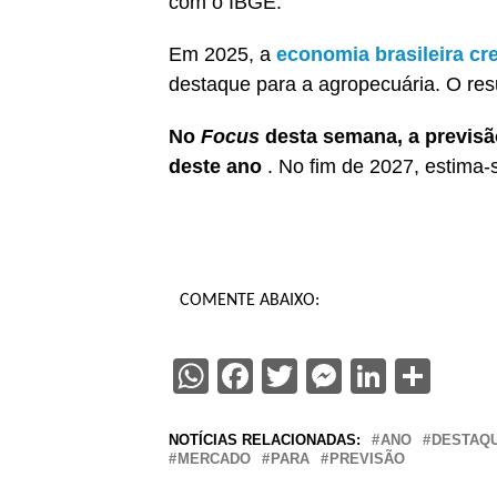
com o IBGE.
Em 2025, a
economia brasileira cr
destaque para a agropecuária. O res
No
Focus
desta semana, a previsão
deste ano
. No fim de 2027, estima-
COMENTE ABAIXO:
WhatsApp
Facebook
Twitter
Messenge
Linked
Sha
NOTÍCIAS RELACIONADAS:
ANO
DESTAQ
MERCADO
PARA
PREVISÃO