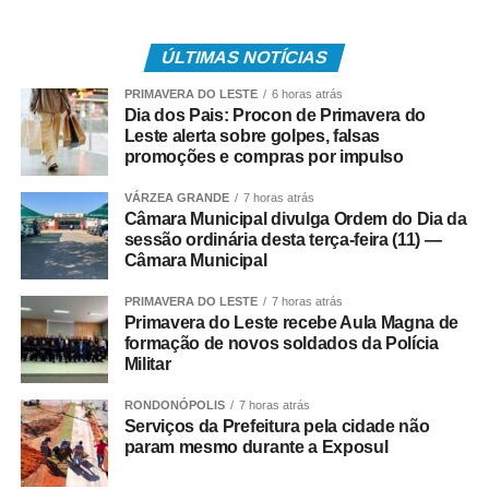
• 3.840.487 são trabalhadores da iniciativa privada,
inscritos no Programa de Integração Social (PIS), com
pagamento feito pela Caixa Econômica Federal,
ÚLTIMAS NOTÍCIAS
somando R$ 4,8 bilhões;
PRIMAVERA DO LESTE
6 horas atrás
Dia dos Pais: Procon de Primavera do
• 499.509 são servidores públicos, inscritos no Programa
Leste alerta sobre golpes, falsas
de Formação do Patrimônio do Servidor Público (Pasep),
promoções e compras por impulso
pagos pelo Banco do Brasil, com total de cerca de R$
VÁRZEA GRANDE
7 horas atrás
600 milhões.
Câmara Municipal divulga Ordem do Dia da
sessão ordinária desta terça-feira (11) —
Quem tem direito ao Abono
Câmara Municipal
Salarial
PRIMAVERA DO LESTE
7 horas atrás
Primavera do Leste recebe Aula Magna de
formação de novos soldados da Polícia
Tem direito ao benefício o trabalhador que:
Militar
• Está inscrito no Pis/Pasep há pelo menos cinco anos;
RONDONÓPOLIS
7 horas atrás
Serviços da Prefeitura pela cidade não
param mesmo durante a Exposul
• Trabalhou com carteira assinada por no mínimo 30 dias
em 2024;