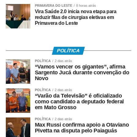
PRIMAVERA DO LESTE
8 horas atrás
• Recebeu remuneração média mensal de até R$ 2.766
Vira Saúde 2.0 inicia nova etapa para
reduzir filas de cirurgias eletivas em
no ano-base;
Primavera do Leste
• Teve os dados corretamente informados pelo
empregador no e-Social.
POLÍTICA
Instituído pela Lei nº 7.998/90, o abono salarial pode
chegar até a um salário mínimo, proporcional ao
POLÍTICA
2 dias atrás
“Vamos vencer os gigantes”, afirma
período trabalhado. Os recursos vêm do Fundo de
Sargento Jucá durante convenção do
Amparo ao Trabalhador (FAT), com a habilitação feita
Novo
pelo Ministério do Trabalho e Emprego.
POLÍTICA
2 dias atrás
Como o pagamento é feito
“Varão da Televisão” é oficializado
como candidato a deputado federal
em Mato Grosso
Para trabalhadores da iniciativa privada (PIS)
POLÍTICA
2 dias atrás
• A Caixa Econômica Federal realiza o pagamento
Max Russi confirma apoio a Otaviano
Pivetta na disputa pelo Paiaguás
prioritariamente por: