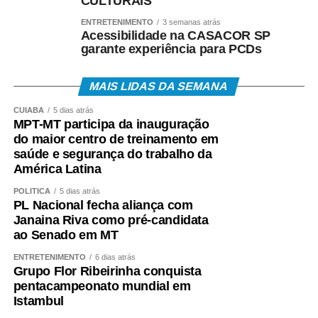
CULTURAIS
• Atendimento Caixa ao Cidadão: 0800-726-0207.
ENTRETENIMENTO
3 semanas atrás
Acessibilidade na CASACOR SP
A expectativa é que, em 2026, cerca de 22,2 milhões
garante experiência para PCDs
de trabalhadores recebam o abono salarial.
MAIS LIDAS DA SEMANA
CUIABÁ
5 dias atrás
MPT-MT participa da inauguração
do maior centro de treinamento em
COMENTE ABAIXO:
saúde e segurança do trabalho da
América Latina
WhatsApp
Facebook
Twitter
Messenger
LinkedIn
Share
POLÍTICA
5 dias atrás
PL Nacional fecha aliança com
Janaina Riva como pré-candidata
ao Senado em MT
ENTRETENIMENTO
6 dias atrás
Grupo Flor Ribeirinha conquista
pentacampeonato mundial em
Istambul