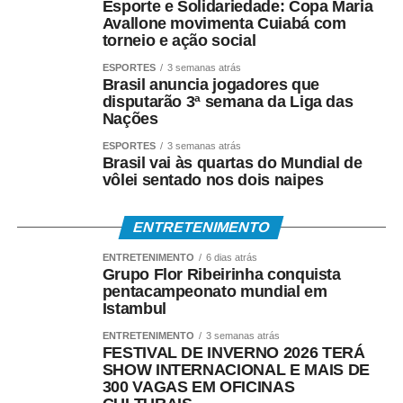
Esporte e Solidariedade: Copa Maria
• Crédito em conta bancária;
Avallone movimenta Cuiabá com
torneio e ação social
• Transferência via TED ou Pix;
ESPORTES
3 semanas atrás
Brasil anuncia jogadores que
• Saque presencial nas agências, para quem não é
disputarão 3ª semana da Liga das
Nações
correntista e não possui chave Pix.
ESPORTES
3 semanas atrás
Como consultar
Brasil vai às quartas do Mundial de
vôlei sentado nos dois naipes
Os trabalhadores podem verificar informações sobre
valor, data e habilitação pelos seguintes canais:
ENTRETENIMENTO
ENTRETENIMENTO
6 dias atrás
• Aplicativo Carteira de Trabalho Digital;
Grupo Flor Ribeirinha conquista
pentacampeonato mundial em
• Portal Gov.br;
Istambul
ENTRETENIMENTO
3 semanas atrás
• Telefone 158 (Ministério do Trabalho);
FESTIVAL DE INVERNO 2026 TERÁ
SHOW INTERNACIONAL E MAIS DE
• Aplicativos Caixa Tem e Benefícios Sociais Caixa;
300 VAGAS EM OFICINAS