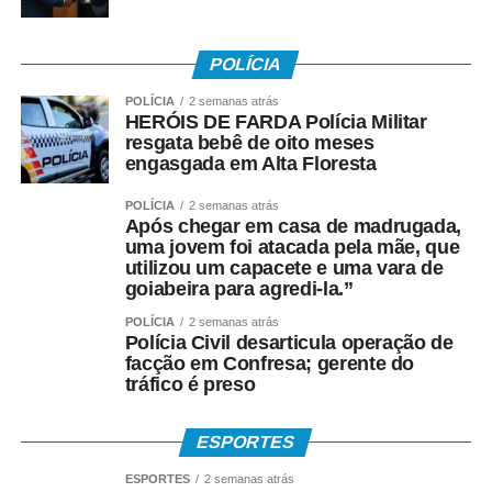
• Crédito em conta corrente ou poupança da Caixa;
POLÍCIA
• Depósito em Poupança Social Digital, movimentada
pelo aplicativo Caixa Tem.
POLÍCIA
2 semanas atrás
HERÓIS DE FARDA Polícia Militar
resgata bebê de oito meses
Quem não possui conta pode sacar:
engasgada em Alta Floresta
• Com Cartão Social e senha em lotéricas, caixas
POLÍCIA
2 semanas atrás
eletrônicos e correspondentes CAIXA Aqui;
Após chegar em casa de madrugada,
uma jovem foi atacada pela mãe, que
utilizou um capacete e uma vara de
• Nas agências, com documento oficial com foto;
goiabeira para agredi-la.”
• Sem cartão, por meio de biometria cadastrada.
POLÍCIA
2 semanas atrás
Polícia Civil desarticula operação de
facção em Confresa; gerente do
Para servidores públicos
tráfico é preso
(Pasep)
ESPORTES
O Banco do Brasil faz o pagamento por:
ESPORTES
2 semanas atrás