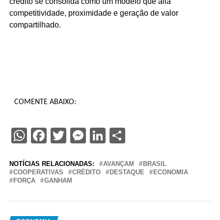
crédito se consolida como um modelo que alia
competitividade, proximidade e geração de valor
compartilhado.
COMENTE ABAIXO:
WhatsApp
Facebook
Twitter
Messenger
LinkedIn
Share
NOTÍCIAS RELACIONADAS:
AVANÇAM
BRASIL
COOPERATIVAS
CRÉDITO
DESTAQUE
ECONOMIA
FORÇA
GANHAM