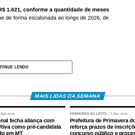
a R$ 1.621, conforme a quantidade de meses
ue de forma escalonada ao longo de 2026, de
TINUE LENDO
va privada, inscritos no Programa de Integração
Caixa Econômica Federal, somando R$ 4,8 bilhões;
itos no Programa de Formação do Patrimônio do
MAIS LIDAS DA SEMANA
co do Brasil, com total de cerca de R$ 600
 dias atrás
PRIMAVERA DO LESTE
6 dias atrás
nal fecha aliança com
Prefeitura de Primavera d
o Salarial
Riva como pré-candidata
reforça prazos de inscriç
do em MT
concurso público e proce