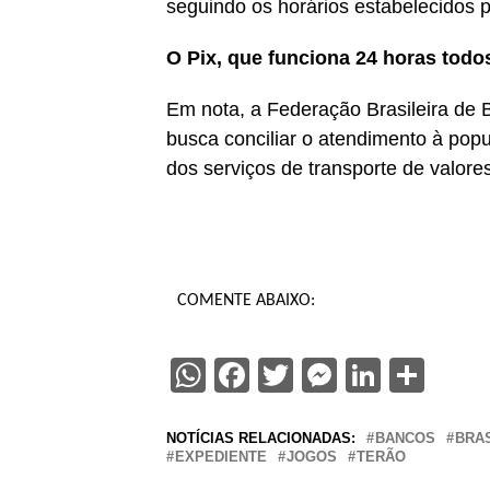
seguindo os horários estabelecidos po
O Pix, que funciona 24 horas todos
Em nota, a Federação Brasileira de
busca conciliar o atendimento à pop
dos serviços de transporte de valores
COMENTE ABAIXO:
WhatsApp
Facebook
Twitter
Messenge
Linked
Sha
NOTÍCIAS RELACIONADAS:
BANCOS
BRAS
EXPEDIENTE
JOGOS
TERÃO