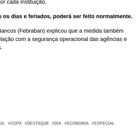
r cada instituição.
 os dias e feriados, poderá ser feito normalmente.
 Bancos (Febraban) explicou que a medida também
ulação com a segurança operacional das agências e
.
r
In
re
IL
COPA
DESTAQUE
DIA
ECONOMIA
ESPECIAL