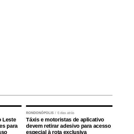
RONDONÓPOLIS
6 dias atrás
o Leste
Táxis e motoristas de aplicativo
ões para
devem retirar adesivo para acesso
sso
especial à rota exclusiva