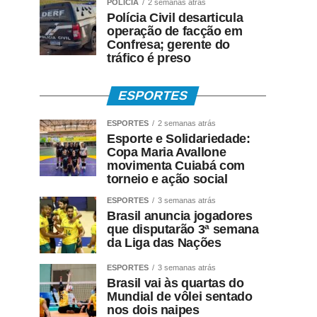
POLÍCIA
2 semanas atrás
Polícia Civil desarticula
operação de facção em
Confresa; gerente do
tráfico é preso
ESPORTES
ESPORTES
2 semanas atrás
Esporte e Solidariedade:
Copa Maria Avallone
movimenta Cuiabá com
torneio e ação social
ESPORTES
3 semanas atrás
Brasil anuncia jogadores
que disputarão 3ª semana
da Liga das Nações
ESPORTES
3 semanas atrás
Brasil vai às quartas do
Mundial de vôlei sentado
nos dois naipes