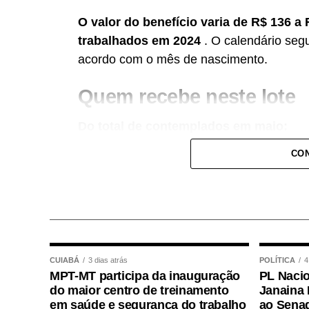
O valor do benefício varia de R$ 136 
trabalhados em 2024
. O calendário seg
acordo com o mês de nascimento.
Quem recebe neste lote
Do total de contemplados em maio:
CON
• 3.840.487 são trabalhadores da iniciati
Social (PIS), com pagamento feito pela 
• 499.509 são servidores públicos, inscr
Servidor Público (Pasep), pagos pelo Ban
milhões.
CUIABÁ
3 dias atrás
POLÍTICA
4
MPT-MT participa da inauguração
PL Nacio
Quem tem direito ao Abon
do maior centro de treinamento
Janaina 
em saúde e segurança do trabalho
ao Sena