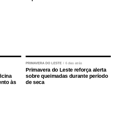
PRIMAVERA DO LESTE
6 dias atrás
Primavera do Leste reforça alerta
icina
sobre queimadas durante período
ento às
de seca