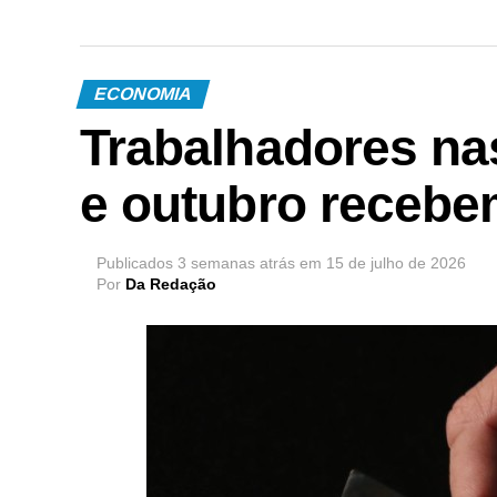
ECONOMIA
Trabalhadores n
e outubro recebe
Publicados
3 semanas atrás
em
15 de julho de 2026
Por
Da Redação