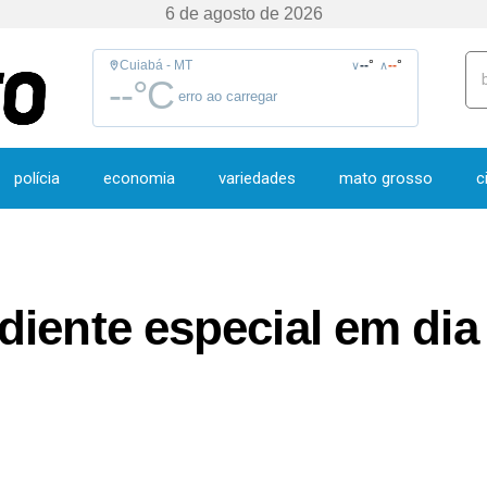
6 de agosto de 2026
Cuiabá - MT
--
°
--
°
∨
∧
--
°C
erro ao carregar
polícia
economia
variedades
mato grosso
c
iente especial em dia 