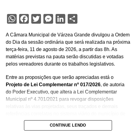
WhatsApp
Facebook
Twitter
Messenger
LinkedIn
Share
A Câmara Municipal de Várzea Grande divulgou a Ordem
do Dia da sessão ordinária que será realizada na próxima
terça-feira, 11 de agosto de 2026, a partir das 8h. As
matérias previstas na pauta serão discutidas e votadas
pelos vereadores durante os trabalhos legislativos.
Entre as proposições que serão apreciadas está o
Projeto de Lei Complementar nº 017/2026
, de autoria
do Poder Executivo, que altera a Lei Complementar
Municipal nº 4.701/2021 para revogar disposições
relativas às vias projetadas, seus traçados e demais
referências correlatas no sistema viário do município de
Várzea Grande.
CONTINUE LENDO
Também será analisado o
Projeto de Lei nº 058/2026
, de