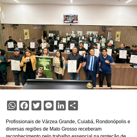
WhatsApp
Facebook
Twitter
Messenger
LinkedIn
Share
Profissionais de Várzea Grande, Cuiabá, Rondonópolis e
diversas regiões de Mato Grosso receberam
reconhecimento pelo trabalho essencial na proteção de