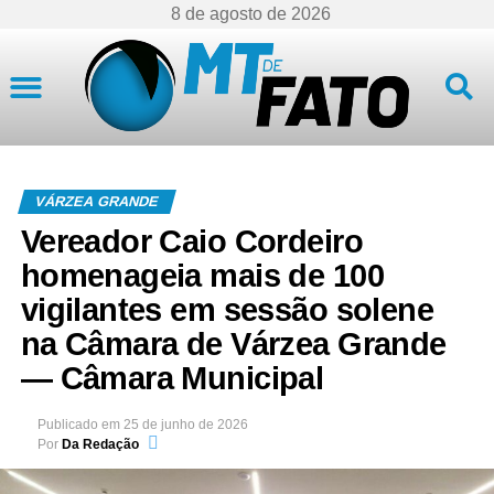
8 de agosto de 2026
Mato Grosso
VÁRZEA GRANDE
Vereador Caio Cordeiro
homenageia mais de 100
vigilantes em sessão solene
na Câmara de Várzea Grande
— Câmara Municipal
Publicado em
25 de junho de 2026
Por
Da Redação