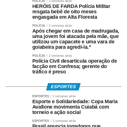
POLÍCIA
2 semanas atrás
A sessão será realizada na sede da Câmara Municipal de
HERÓIS DE FARDA Polícia Militar
Várzea Grande, com início às 8h.
resgata bebê de oito meses
engasgada em Alta Floresta
COMENTE ABAIXO:
POLÍCIA
2 semanas atrás
Após chegar em casa de madrugada,
uma jovem foi atacada pela mãe, que
WhatsApp
Facebook
Twitter
Messenger
LinkedIn
Share
utilizou um capacete e uma vara de
goiabeira para agredi-la.”
POLÍCIA
2 semanas atrás
Polícia Civil desarticula operação de
facção em Confresa; gerente do
tráfico é preso
ESPORTES
ESPORTES
2 semanas atrás
Esporte e Solidariedade: Copa Maria
Avallone movimenta Cuiabá com
torneio e ação social
ESPORTES
3 semanas atrás
Brasil anuncia jogadores que