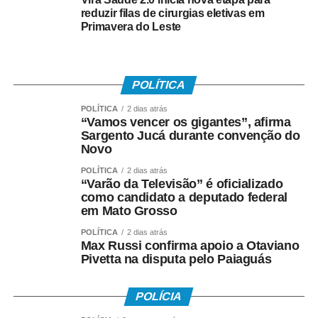
Outro projeto previsto para votação é o
Projeto de Lei nº
reduzir filas de cirurgias eletivas em
Primavera do Leste
117/2026
, de autoria do vereador Alecsand Moreira da
Silva, que dispõe sobre a inclusão do ensino da empatia
como atividade extracurricular do ensino básico no
âmbito municipal.
POLÍTICA
Completando a pauta, será apreciado o
Projeto de Lei nº
POLÍTICA
2 dias atrás
“Vamos vencer os gigantes”, afirma
113/2026
, de autoria da vereadora Gisele Aparecida de
Sargento Jucá durante convenção do
Barros, que institui o Programa de Coleta de Exames e
Novo
Vacinação em Domicílio para pessoas com Transtorno do
POLÍTICA
2 dias atrás
Espectro Autista (TEA) e outras deficiências.
“Varão da Televisão” é oficializado
como candidato a deputado federal
As matérias estão relacionadas para
votação única
na
em Mato Grosso
sessão ordinária. A Ordem do Dia foi publicada pelo
POLÍTICA
2 dias atrás
Gabinete da Presidência em 7 de agosto de 2026 e
Max Russi confirma apoio a Otaviano
Pivetta na disputa pelo Paiaguás
assinada pelo presidente da Câmara Municipal, vereador
Wanderley Cerqueira, e pela secretária, vereadora
Rosemary Souza Prado.
POLÍCIA