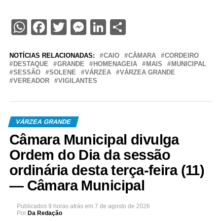
WhatsApp
Facebook
Twitter
Messenger
LinkedIn
Share
NOTÍCIAS RELACIONADAS:
CAIO
CÂMARA
CORDEIRO
DESTAQUE
GRANDE
HOMENAGEIA
MAIS
MUNICIPAL
SESSÃO
SOLENE
VÁRZEA
VÁRZEA GRANDE
VEREADOR
VIGILANTES
VÁRZEA GRANDE
Câmara Municipal divulga
Ordem do Dia da sessão
ordinária desta terça-feira (11)
— Câmara Municipal
Publicados
9 horas atrás
em
7 de agosto de 2026
Por
Da Redação