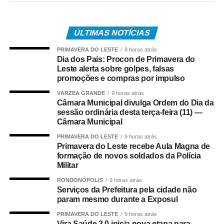
autoria do vereador Miguel Angel Claros Paz Junior, que
dispõe sobre o reconhecimento das pessoas com
ÚLTIMAS NOTÍCIAS
fibromialgia como pessoas com necessidades especiais
(PNE), para fins de acesso a direitos e benefícios, além
PRIMAVERA DO LESTE
8 horas atrás
de estabelecer a gratuidade no transporte coletivo urbano
Dia dos Pais: Procon de Primavera do
Leste alerta sobre golpes, falsas
do município.
promoções e compras por impulso
Na pauta está ainda o
Projeto de Lei nº 077/2026
, de
VÁRZEA GRANDE
9 horas atrás
Câmara Municipal divulga Ordem do Dia da
autoria do vereador Wender Silva Campos Madureira dos
sessão ordinária desta terça-feira (11) —
Santos, que dispõe sobre a realização de atividades
Câmara Municipal
educativas relacionadas aos direitos dos animais
PRIMAVERA DO LESTE
9 horas atrás
domésticos nas escolas públicas e privadas de Várzea
Primavera do Leste recebe Aula Magna de
Grande.
formação de novos soldados da Polícia
Militar
A Ordem do Dia contempla também o
Projeto de Lei nº
RONDONÓPOLIS
9 horas atrás
153/2026
, de autoria do Poder Executivo, que revoga o
Serviços da Prefeitura pela cidade não
artigo 35 da Lei Municipal nº 4.697/2021, que trata do
param mesmo durante a Exposul
parcelamento do solo urbano no município.
PRIMAVERA DO LESTE
9 horas atrás
Vira Saúde 2.0 inicia nova etapa para