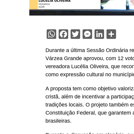
WhatsApp
Facebook
Twitter
Messenge
Linked
Sha
Durante a última Sessão Ordinária re
Várzea Grande aprovou, com 12 votos 
vereadora Lucélia Oliveira, que recon
como expressão cultural no municípi
A proposta tem como objetivo valoriza
cristã, além de incentivar a particip
tradições locais. O projeto também 
Constituição Federal, que garantem 
brasileiras.