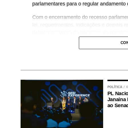
parlamentares para o regular andamento do
Com o encerramento do recesso parlament
lei, requerimentos, indicações e demais
debater assuntos de interesse da popula
CON
As sessões ordinárias são abertas ao púb
oficiais da Câmara Municipal, garantindo
acompanhe as discussões e votações reali
O retorno das atividades marca o início 
Municipal, com a continuidade da aprecia
POLÍTICA
4
desenvolvimento de Várzea Grande.
PL Nacio
Janaina 
COMENTE ABAIXO:
ao Sena
WhatsApp
Facebook
Twitter
Messenger
LinkedIn
Share