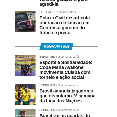
agredi-la.”
POLÍCIA
2 semanas atrás
Polícia Civil desarticula
operação de facção em
Confresa; gerente do
tráfico é preso
ESPORTES
ESPORTES
2 semanas atrás
Esporte e Solidariedade:
Copa Maria Avallone
movimenta Cuiabá com
torneio e ação social
ESPORTES
3 semanas atrás
Brasil anuncia jogadores
que disputarão 3ª semana
da Liga das Nações
ESPORTES
3 semanas atrás
Brasil vai às quartas do