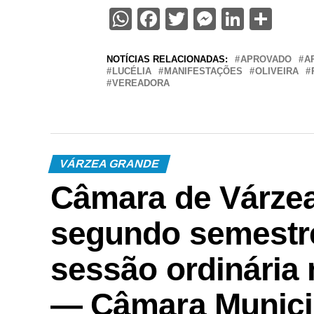
WhatsApp
Facebook
Twitter
Messenge
Linked
Sha
NOTÍCIAS RELACIONADAS:
APROVADO
A
LUCÉLIA
MANIFESTAÇÕES
OLIVEIRA
VEREADORA
VÁRZEA GRANDE
Câmara de Várzea
segundo semestre
sessão ordinária n
— Câmara Munici