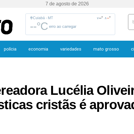
7 de agosto de 2026
Cuiabá - MT
--
°
--
°
∨
∧
--
°C
erro ao carregar
polícia
economia
variedades
mato grosso
c
vereadora Lucélia Olive
sticas cristãs é aprov