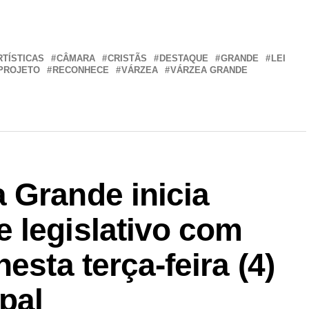
r
In
re
RTÍSTICAS
CÂMARA
CRISTÃS
DESTAQUE
GRANDE
LEI
PROJETO
RECONHECE
VÁRZEA
VÁRZEA GRANDE
 Grande inicia
 legislativo com
esta terça-feira (4)
pal