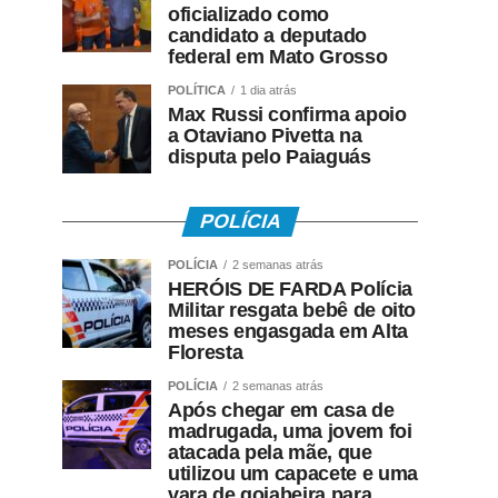
oficializado como
candidato a deputado
federal em Mato Grosso
POLÍTICA
1 dia atrás
Max Russi confirma apoio
a Otaviano Pivetta na
disputa pelo Paiaguás
POLÍCIA
POLÍCIA
2 semanas atrás
HERÓIS DE FARDA Polícia
Militar resgata bebê de oito
meses engasgada em Alta
Floresta
POLÍCIA
2 semanas atrás
Após chegar em casa de
madrugada, uma jovem foi
atacada pela mãe, que
utilizou um capacete e uma
vara de goiabeira para