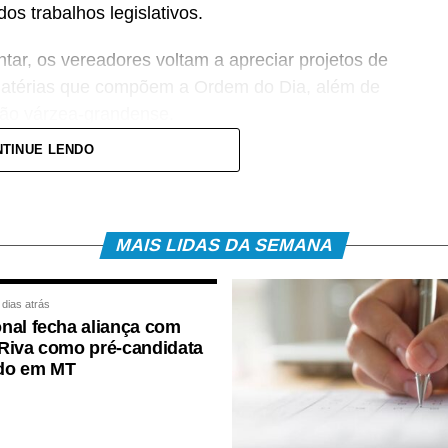
s trabalhos legislativos.
ar, os vereadores voltam a apreciar projetos de
 matérias que compõem a Ordem do Dia, além de
ção várzea-grandense.
TINUE LENDO
lico e também serão transmitidas pelos canais
 transparência e permitindo que a população
zadas pelo Legislativo.
MAIS LIDAS DA SEMANA
de um novo período de deliberações no Parlamento
ção de matérias e debates voltados ao
 dias atrás
nal fecha aliança com
Riva como pré-candidata
do em MT