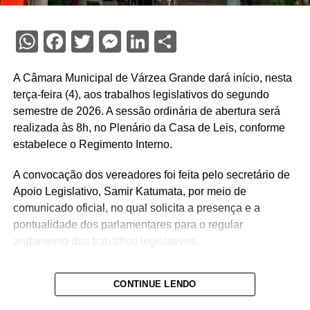
WhatsApp
Facebook
Twitter
Messenger
LinkedIn
Share
A Câmara Municipal de Várzea Grande dará início, nesta
terça-feira (4), aos trabalhos legislativos do segundo
semestre de 2026. A sessão ordinária de abertura será
realizada às 8h, no Plenário da Casa de Leis, conforme
estabelece o Regimento Interno.
A convocação dos vereadores foi feita pelo secretário de
Apoio Legislativo, Samir Katumata, por meio de
comunicado oficial, no qual solicita a presença e a
pontualidade dos parlamentares para o regular
andamento dos trabalhos legislativos.
Com o encerramento do recesso parlamentar, os
CONTINUE LENDO
vereadores voltam a apreciar projetos de lei,
requerimentos, indicações e demais matérias que