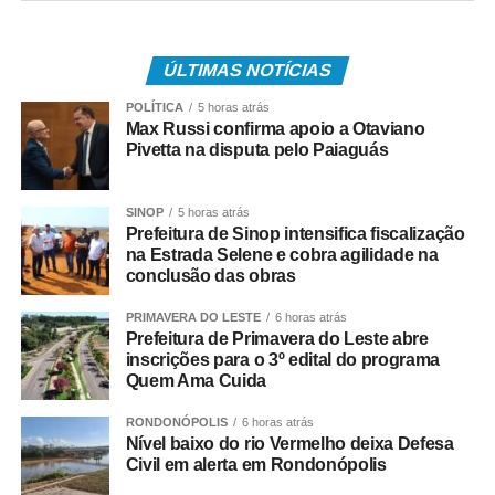
compõem a Ordem do Dia, além de debater assuntos de
interesse da população várzea-grandense.
ÚLTIMAS NOTÍCIAS
As sessões ordinárias são abertas ao público e também
POLÍTICA
5 horas atrás
serão transmitidas pelos canais oficiais da Câmara
Max Russi confirma apoio a Otaviano
Municipal, garantindo transparência e permitindo que a
Pivetta na disputa pelo Paiaguás
população acompanhe as discussões e votações
realizadas pelo Legislativo.
SINOP
5 horas atrás
Prefeitura de Sinop intensifica fiscalização
O retorno das atividades marca o início de um novo
na Estrada Selene e cobra agilidade na
período de deliberações no Parlamento Municipal, com a
conclusão das obras
continuidade da apreciação de matérias e debates
PRIMAVERA DO LESTE
6 horas atrás
voltados ao desenvolvimento de Várzea Grande.
Prefeitura de Primavera do Leste abre
inscrições para o 3º edital do programa
COMENTE ABAIXO:
Quem Ama Cuida
RONDONÓPOLIS
6 horas atrás
WhatsApp
Facebook
Twitter
Messenger
LinkedIn
Share
Nível baixo do rio Vermelho deixa Defesa
Civil em alerta em Rondonópolis