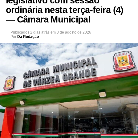
legislativo com sessão
ordinária nesta terça-feira (4)
— Câmara Municipal
Publicados
2 dias atrás
em
3 de agosto de 2026
Por
Da Redação