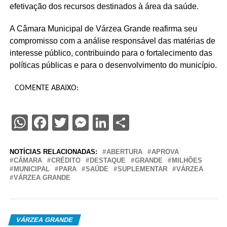
efetivação dos recursos destinados à área da saúde.
A Câmara Municipal de Várzea Grande reafirma seu
compromisso com a análise responsável das matérias de
interesse público, contribuindo para o fortalecimento das
políticas públicas e para o desenvolvimento do município.
COMENTE ABAIXO:
WhatsApp
Facebook
Twitter
Messenger
LinkedIn
Share
NOTÍCIAS RELACIONADAS:
ABERTURA
APROVA
CÂMARA
CRÉDITO
DESTAQUE
GRANDE
MILHÕES
MUNICIPAL
PARA
SAÚDE
SUPLEMENTAR
VÁRZEA
VÁRZEA GRANDE
VÁRZEA GRANDE