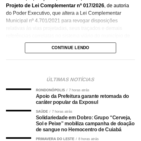
Projeto de Lei Complementar nº 017/2026
, de autoria
do Poder Executivo, que altera a Lei Complementar
Municipal nº 4.701/2021 para revogar disposições
relativas às vias projetadas, seus traçados e demais
referências correlatas no sistema viário do município de
Várzea Grande.
CONTINUE LENDO
Também será analisado o
Projeto de Lei nº 058/2026
, de
autoria do vereador Miguel Angel Claros Paz Junior, que
dispõe sobre o reconhecimento das pessoas com
ÚLTIMAS NOTÍCIAS
fibromialgia como pessoas com necessidades especiais
(PNE), para fins de acesso a direitos e benefícios, além
RONDONÓPOLIS
7 horas atrás
de estabelecer a gratuidade no transporte coletivo urbano
Apoio da Prefeitura garante retomada do
caráter popular da Exposul
do município.
SAÚDE
7 horas atrás
Na pauta está ainda o
Projeto de Lei nº 077/2026
, de
Solidariedade em Dobro: Grupo “Cerveja,
Sol e Peixe” mobiliza campanha de doação
autoria do vereador Wender Silva Campos Madureira dos
de sangue no Hemocentro de Cuiabá
Santos, que dispõe sobre a realização de atividades
educativas relacionadas aos direitos dos animais
PRIMAVERA DO LESTE
8 horas atrás