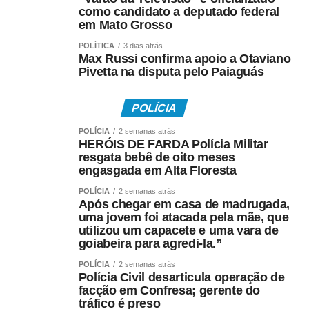
como candidato a deputado federal
As matérias estão relacionadas para
votação única
na
em Mato Grosso
sessão ordinária. A Ordem do Dia foi publicada pelo
POLÍTICA
3 dias atrás
Gabinete da Presidência em 7 de agosto de 2026 e
Max Russi confirma apoio a Otaviano
Pivetta na disputa pelo Paiaguás
assinada pelo presidente da Câmara Municipal, vereador
Wanderley Cerqueira, e pela secretária, vereadora
Rosemary Souza Prado.
POLÍCIA
POLÍCIA
2 semanas atrás
A sessão será realizada na sede da Câmara Municipal de
HERÓIS DE FARDA Polícia Militar
Várzea Grande, com início às 8h.
resgata bebê de oito meses
engasgada em Alta Floresta
COMENTE ABAIXO:
POLÍCIA
2 semanas atrás
Após chegar em casa de madrugada,
uma jovem foi atacada pela mãe, que
WhatsApp
Facebook
Twitter
Messenger
LinkedIn
Share
utilizou um capacete e uma vara de
goiabeira para agredi-la.”
POLÍCIA
2 semanas atrás
Polícia Civil desarticula operação de
facção em Confresa; gerente do
tráfico é preso