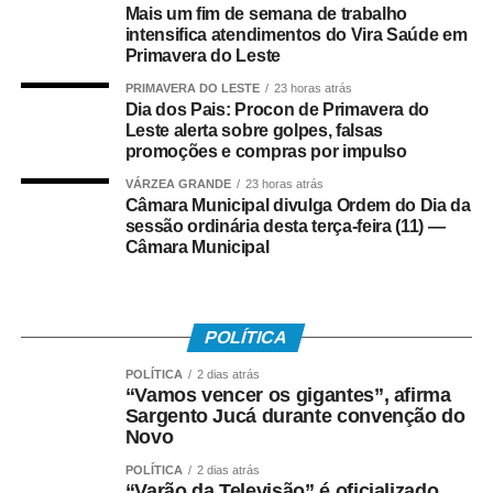
Mais um fim de semana de trabalho
domésticos nas escolas públicas e privadas de Várzea
intensifica atendimentos do Vira Saúde em
Grande.
Primavera do Leste
PRIMAVERA DO LESTE
23 horas atrás
A Ordem do Dia contempla também o
Projeto de Lei nº
Dia dos Pais: Procon de Primavera do
153/2026
, de autoria do Poder Executivo, que revoga o
Leste alerta sobre golpes, falsas
artigo 35 da Lei Municipal nº 4.697/2021, que trata do
promoções e compras por impulso
parcelamento do solo urbano no município.
VÁRZEA GRANDE
23 horas atrás
Câmara Municipal divulga Ordem do Dia da
Outro projeto previsto para votação é o
Projeto de Lei nº
sessão ordinária desta terça-feira (11) —
Câmara Municipal
117/2026
, de autoria do vereador Alecsand Moreira da
Silva, que dispõe sobre a inclusão do ensino da empatia
como atividade extracurricular do ensino básico no
âmbito municipal.
POLÍTICA
Completando a pauta, será apreciado o
Projeto de Lei nº
POLÍTICA
2 dias atrás
“Vamos vencer os gigantes”, afirma
113/2026
, de autoria da vereadora Gisele Aparecida de
Sargento Jucá durante convenção do
Barros, que institui o Programa de Coleta de Exames e
Novo
Vacinação em Domicílio para pessoas com Transtorno do
POLÍTICA
2 dias atrás
Espectro Autista (TEA) e outras deficiências.
“Varão da Televisão” é oficializado