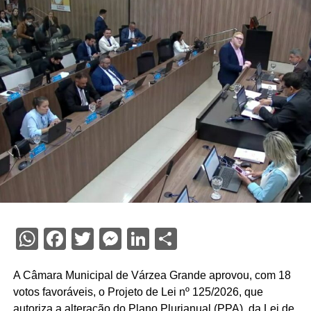
WhatsApp
Facebook
Twitter
Messenger
LinkedIn
Share
A Câmara Municipal de Várzea Grande aprovou, com 18
votos favoráveis, o Projeto de Lei nº 125/2026, que
autoriza a alteração do Plano Plurianual (PPA), da Lei de