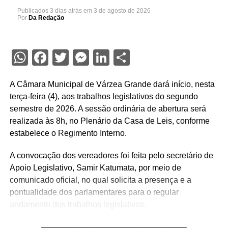
Publicados
3 dias atrás
em
3 de agosto de 2026
Por
Da Redação
WhatsApp
Facebook
Twitter
Messenger
LinkedIn
Share
A Câmara Municipal de Várzea Grande dará início, nesta
terça-feira (4), aos trabalhos legislativos do segundo
semestre de 2026. A sessão ordinária de abertura será
realizada às 8h, no Plenário da Casa de Leis, conforme
estabelece o Regimento Interno.
A convocação dos vereadores foi feita pelo secretário de
Apoio Legislativo, Samir Katumata, por meio de
comunicado oficial, no qual solicita a presença e a
pontualidade dos parlamentares para o regular
andamento dos trabalhos legislativos.
Com o encerramento do recesso parlamentar, os