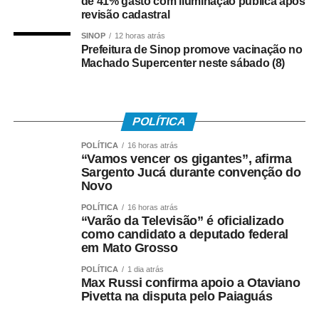
de 41% gasto com iluminação pública após
WhatsApp
Facebook
Twitter
Messenger
LinkedIn
Share
revisão cadastral
SINOP
12 horas atrás
Prefeitura de Sinop promove vacinação no
Machado Supercenter neste sábado (8)
POLÍTICA
POLÍTICA
16 horas atrás
“Vamos vencer os gigantes”, afirma
Sargento Jucá durante convenção do
Novo
POLÍTICA
16 horas atrás
“Varão da Televisão” é oficializado
como candidato a deputado federal
em Mato Grosso
POLÍTICA
1 dia atrás
Max Russi confirma apoio a Otaviano
Pivetta na disputa pelo Paiaguás