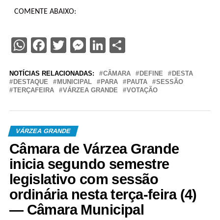
COMENTE ABAIXO:
WhatsApp
Facebook
Twitter
Messenger
LinkedIn
Share
NOTÍCIAS RELACIONADAS:
CÂMARA
DEFINE
DESTA
DESTAQUE
MUNICIPAL
PARA
PAUTA
SESSÃO
TERÇAFEIRA
VÁRZEA GRANDE
VOTAÇÃO
VÁRZEA GRANDE
Câmara de Várzea Grande
inicia segundo semestre
legislativo com sessão
ordinária nesta terça-feira (4)
— Câmara Municipal