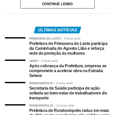
CONTINUE LENDO
vereadores voltam a apreciar projetos de lei,
requerimentos, indicações e demais matérias que
compõem a Ordem do Dia, além de debater assuntos de
interesse da população várzea-grandense.
ÚLTIMAS NOTÍCIAS
As sessões ordinárias são abertas ao público e também
PRIMAVERA DO LESTE
6 horas atrás
serão transmitidas pelos canais oficiais da Câmara
Prefeitura de Primavera do Leste participa
Municipal, garantindo transparência e permitindo que a
da Caminhada do Agosto Lilás e reforça
rede de proteção às mulheres
população acompanhe as discussões e votações
realizadas pelo Legislativo.
SINOP
9 horas atrás
Após cobrança da Prefeitura, empresa se
compromete a acelerar obra na Estrada
O retorno das atividades marca o início de um novo
Selene
período de deliberações no Parlamento Municipal, com a
continuidade da apreciação de matérias e debates
RONDONÓPOLIS
9 horas atrás
Secretaria de Saúde participa de ação
voltados ao desenvolvimento de Várzea Grande.
voltada ao bem-estar de trabalhadores do
transporte
COMENTE ABAIXO:
RONDONÓPOLIS
10 horas atrás
Prefeitura de Rondonópolis reduz em mais