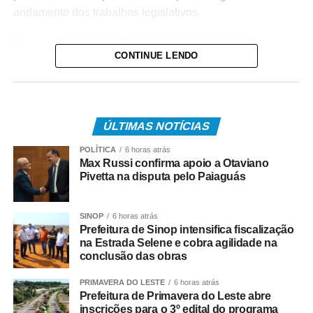
andamento dos trabalhos legislativos.
Com o encerramento do recesso parlamentar, os
CONTINUE LENDO
vereadores voltam a apreciar projetos de lei,
requerimentos, indicações e demais matérias que
compõem a Ordem do Dia, além de debater assuntos de
interesse da população várzea-grandense.
ÚLTIMAS NOTÍCIAS
As sessões ordinárias são abertas ao público e também
POLÍTICA
6 horas atrás
serão transmitidas pelos canais oficiais da Câmara
Max Russi confirma apoio a Otaviano
Municipal, garantindo transparência e permitindo que a
Pivetta na disputa pelo Paiaguás
população acompanhe as discussões e votações
realizadas pelo Legislativo.
SINOP
6 horas atrás
Prefeitura de Sinop intensifica fiscalização
O retorno das atividades marca o início de um novo
na Estrada Selene e cobra agilidade na
período de deliberações no Parlamento Municipal, com a
conclusão das obras
continuidade da apreciação de matérias e debates
PRIMAVERA DO LESTE
6 horas atrás
voltados ao desenvolvimento de Várzea Grande.
Prefeitura de Primavera do Leste abre
inscrições para o 3º edital do programa