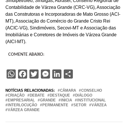
Sindipetróleo, Sindigás, Abrasel, Conselho Regional de
Contabilidade de Várzea Grande (CRC-VG), Associação
das Construtoras e Incorporadoras de Mato Grosso (ACI-
MT), Associação do Comércio do Grande Cristo Rei
(ACIC-VG), Sindimóveis, Secovi-MT e Associação das
Imobiliárias e Corretores de Imóveis de Várzea Grande
(AICI-MT).
COMENTE ABAIXO:
WhatsApp
Facebook
Twitter
Messenger
LinkedIn
Share
NOTÍCIAS RELACIONADAS:
CÂMARA
CONSELHO
CRIAÇÃO
DEBATE
DESTAQUE
DIÁLOGO
EMPRESARIAL
GRANDE
INICIA
INSTITUCIONAL
INTERLOCUÇÃO
PERMANENTE
SETOR
VÁRZEA
VÁRZEA GRANDE