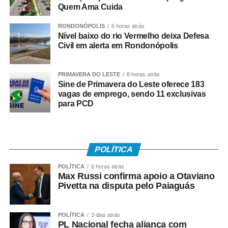
COMENTE ABAIXO:
Quem Ama Cuida
RONDONÓPOLIS
6 horas atrás
WhatsApp
Facebook
Twitter
Messenger
LinkedIn
Share
Nível baixo do rio Vermelho deixa Defesa
Civil em alerta em Rondonópolis
PRIMAVERA DO LESTE
8 horas atrás
Sine de Primavera do Leste oferece 183
vagas de emprego, sendo 11 exclusivas
para PCD
POLÍTICA
POLÍTICA
6 horas atrás
Max Russi confirma apoio a Otaviano
Pivetta na disputa pelo Paiaguás
POLÍTICA
3 dias atrás
PL Nacional fecha aliança com