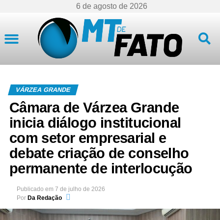
6 de agosto de 2026
Mato Grosso
VÁRZEA GRANDE
Câmara de Várzea Grande
inicia diálogo institucional
com setor empresarial e
debate criação de conselho
permanente de interlocução
Publicado em
7 de julho de 2026
Por
Da Redação