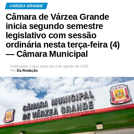
VÁRZEA GRANDE
Câmara de Várzea Grande
inicia segundo semestre
legislativo com sessão
ordinária nesta terça-feira (4)
— Câmara Municipal
Publicados
2 dias atrás
em
3 de agosto de 2026
Por
Da Redação