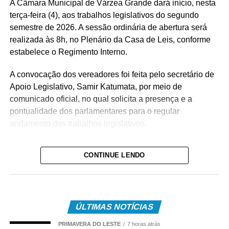
A Câmara Municipal de Várzea Grande dará início, nesta
terça-feira (4), aos trabalhos legislativos do segundo
semestre de 2026. A sessão ordinária de abertura será
realizada às 8h, no Plenário da Casa de Leis, conforme
estabelece o Regimento Interno.
A convocação dos vereadores foi feita pelo secretário de
Apoio Legislativo, Samir Katumata, por meio de
comunicado oficial, no qual solicita a presença e a
pontualidade dos parlamentares para o regular
andamento dos trabalhos legislativos.
Com o encerramento do recesso parlamentar, os
CONTINUE LENDO
vereadores voltam a apreciar projetos de lei,
requerimentos, indicações e demais matérias que
compõem a Ordem do Dia, além de debater assuntos de
interesse da população várzea-grandense.
ÚLTIMAS NOTÍCIAS
As sessões ordinárias são abertas ao público e também
PRIMAVERA DO LESTE
7 horas atrás