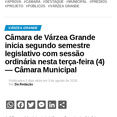
APROVA
CÂMARA
DESTAQUE
MUNICIPAL
PRÉDIOS
PROJETO
PÚBLICOS
VÁRZEA GRANDE
VÁRZEA GRANDE
Câmara de Várzea Grande
inicia segundo semestre
legislativo com sessão
ordinária nesta terça-feira (4)
— Câmara Municipal
Publicados
3 dias atrás
em
3 de agosto de 2026
Por
Da Redação
WhatsApp
Facebook
Twitter
Messenger
LinkedIn
Share