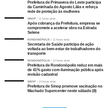
serão transmitidas pelos canais oficiais da Câmara
Prefeitura de Primavera do Leste participa
Municipal, garantindo transparência e permitindo que a
da Caminhada do Agosto Lilás e reforça
rede de proteção às mulheres
população acompanhe as discussões e votações
realizadas pelo Legislativo.
SINOP
11 horas atrás
Após cobrança da Prefeitura, empresa se
compromete a acelerar obra na Estrada
O retorno das atividades marca o início de um novo
Selene
período de deliberações no Parlamento Municipal, com a
continuidade da apreciação de matérias e debates
RONDONÓPOLIS
11 horas atrás
Secretaria de Saúde participa de ação
voltados ao desenvolvimento de Várzea Grande.
voltada ao bem-estar de trabalhadores do
transporte
COMENTE ABAIXO:
RONDONÓPOLIS
12 horas atrás
Prefeitura de Rondonópolis reduz em mais
de 41% gasto com iluminação pública após
WhatsApp
Facebook
Twitter
Messenger
LinkedIn
Share
revisão cadastral
SINOP
14 horas atrás
Prefeitura de Sinop promove vacinação no
Machado Supercenter neste sábado (8)