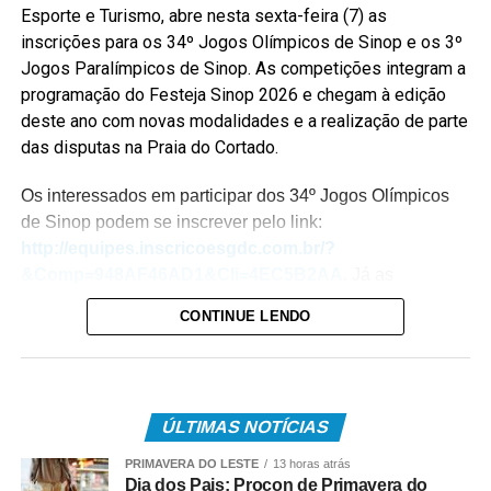
Esporte e Turismo, abre nesta sexta-feira (7) as
inscrições para os 34º Jogos Olímpicos de Sinop e os 3º
Jogos Paralímpicos de Sinop. As competições integram a
programação do Festeja Sinop 2026 e chegam à edição
deste ano com novas modalidades e a realização de parte
das disputas na Praia do Cortado.
Os interessados em participar dos 34º Jogos Olímpicos
de Sinop podem se inscrever pelo link:
http://equipes.inscricoesgdc.com.br/?
&Comp=948AF46AD1&Cli=4EC5B2AA
. Já as
inscrições para os 3º Jogos Paralímpicos de Sinop estão
CONTINUE LENDO
disponíveis no link:
http://equipes.inscricoesgdc.com.br/?
&Comp=66DC413E3C&Cli=D046312B
.
ÚLTIMAS NOTÍCIAS
Entre as novidades desta edição está a inclusão das
modalidades de boliche e vôlei de praia nos Jogos
PRIMAVERA DO LESTE
13 horas atrás
Paralímpicos. Outra atração será o passeio ciclístico, com
Dia dos Pais: Procon de Primavera do