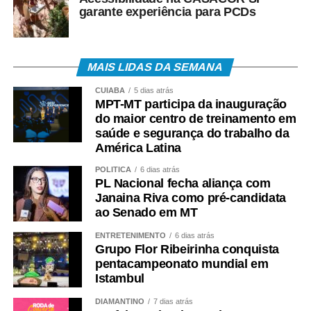
garante experiência para PCDs
MAIS LIDAS DA SEMANA
CUIABÁ
5 dias atrás
MPT-MT participa da inauguração
do maior centro de treinamento em
saúde e segurança do trabalho da
América Latina
POLÍTICA
6 dias atrás
PL Nacional fecha aliança com
Janaina Riva como pré-candidata
ao Senado em MT
ENTRETENIMENTO
6 dias atrás
Grupo Flor Ribeirinha conquista
pentacampeonato mundial em
Istambul
DIAMANTINO
7 dias atrás