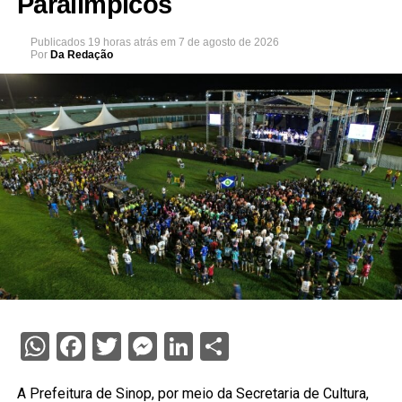
Paralímpicos
Publicados
19 horas atrás
em
7 de agosto de 2026
Por
Da Redação
WhatsApp
Facebook
Twitter
Messenger
LinkedIn
Share
A Prefeitura de Sinop, por meio da Secretaria de Cultura,