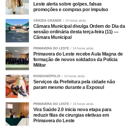
Leste alerta sobre golpes, falsas
percurso entre o Residencial Paris e a Praia do Cortado,
promoções e compras por impulso
aberto à participação da comunidade. A Praia do Cortado
também passa a integrar oficialmente a programação
VÁRZEA GRANDE
14 horas atrás
esportiva dos jogos. As disputas de beach tennis, vôlei de
Câmara Municipal divulga Ordem do Dia da
sessão ordinária desta terça-feira (11) —
praia e futevôlei serão realizadas no local.
Câmara Municipal
A programação dos Jogos Olímpicos conta com
PRIMAVERA DO LESTE
14 horas atrás
modalidades coletivas e individuais, como basquetebol,
Primavera do Leste recebe Aula Magna de
futsal, futebol sete, handebol, voleibol, ciclismo, mountain
formação de novos soldados da Polícia
Militar
bike, natação, karatê, tênis de mesa, xadrez, basquete
3×3, beach tennis, futevôlei e vôlei de praia. Já os 3º
RONDONÓPOLIS
14 horas atrás
Jogos Paralímpicos de Sinop contarão com disputas de
Serviços da Prefeitura pela cidade não
atletismo, natação, tênis de mesa, xadrez, vôlei de praia e
param mesmo durante a Exposul
boliche, nas categorias masculina e feminina.
PRIMAVERA DO LESTE
15 horas atrás
O secretário municipal de Cultura, Esporte e Turismo,
Vira Saúde 2.0 inicia nova etapa para
Gabriel Vasconcelos, destacou que os jogos representam
reduzir filas de cirurgias eletivas em
Primavera do Leste
uma das principais ações de incentivo ao esporte
desenvolvidas pela Prefeitura de Sinop e contribuem