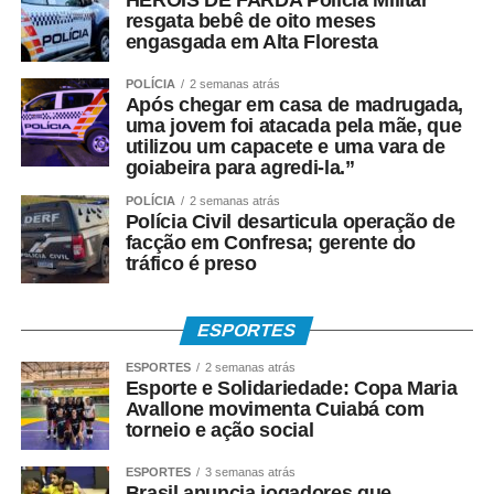
HERÓIS DE FARDA Polícia Militar
resgata bebê de oito meses
familiares e espectadores. O esporte tem a capacidade
engasgada em Alta Floresta
de unir pessoas, promover inclusão e contribuir para a
qualidade de vida da população”, explicou.
POLÍCIA
2 semanas atrás
Após chegar em casa de madrugada,
Os 34º Jogos Olímpicos de Sinop e os 3º Jogos
uma jovem foi atacada pela mãe, que
utilizou um capacete e uma vara de
Paralímpicos de Sinop integram a programação do
goiabeira para agredi-la.”
Festeja Sinop 2026. Promovido pela Prefeitura de Sinop,
o Festeja Sinop 2026 será realizado de 30 de agosto a 14
POLÍCIA
2 semanas atrás
Polícia Civil desarticula operação de
de setembro, em celebração aos 52 anos de fundação do
facção em Confresa; gerente do
município. O calendário oficial das festividades será
tráfico é preso
divulgado nos próximos dias pela Prefeitura de Sinop.
ESPORTES
COMENTE ABAIXO:
ESPORTES
2 semanas atrás
Esporte e Solidariedade: Copa Maria
WhatsApp
Facebook
Twitter
Messenger
LinkedIn
Share
Avallone movimenta Cuiabá com
torneio e ação social
ESPORTES
3 semanas atrás
Brasil anuncia jogadores que