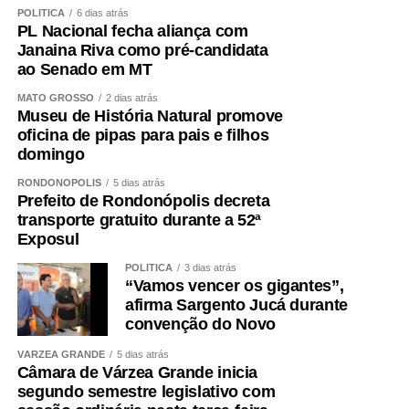
POLÍTICA
6 dias atrás
PL Nacional fecha aliança com
Janaina Riva como pré-candidata
ao Senado em MT
MATO GROSSO
2 dias atrás
Museu de História Natural promove
oficina de pipas para pais e filhos
domingo
RONDONÓPOLIS
5 dias atrás
Prefeito de Rondonópolis decreta
transporte gratuito durante a 52ª
Exposul
POLÍTICA
3 dias atrás
“Vamos vencer os gigantes”,
afirma Sargento Jucá durante
convenção do Novo
VÁRZEA GRANDE
5 dias atrás
Câmara de Várzea Grande inicia
segundo semestre legislativo com