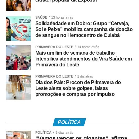
praia e futevôlei serão realizadas no local.
A programação dos Jogos Olímpicos conta com
SAÚDE
13 horas atrás
modalidades coletivas e individuais, como basquetebol,
Solidariedade em Dobro: Grupo “Cerveja,
futsal, futebol sete, handebol, voleibol, ciclismo, mountain
Sol e Peixe” mobiliza campanha de doação
de sangue no Hemocentro de Cuiabá
bike, natação, karatê, tênis de mesa, xadrez, basquete
3×3, beach tennis, futevôlei e vôlei de praia. Já os 3º
PRIMAVERA DO LESTE
14 horas atrás
Jogos Paralímpicos de Sinop contarão com disputas de
Mais um fim de semana de trabalho
atletismo, natação, tênis de mesa, xadrez, vôlei de praia e
intensifica atendimentos do Vira Saúde em
Primavera do Leste
boliche, nas categorias masculina e feminina.
PRIMAVERA DO LESTE
1 dia atrás
O secretário municipal de Cultura, Esporte e Turismo,
Dia dos Pais: Procon de Primavera do
Gabriel Vasconcelos, destacou que os jogos representam
Leste alerta sobre golpes, falsas
promoções e compras por impulso
uma das principais ações de incentivo ao esporte
desenvolvidas pela Prefeitura de Sinop e contribuem
para ampliar a participação da população em atividades
esportivas. “Os Jogos Olímpicos e os Jogos Paralímpicos
POLÍTICA
de Sinop são eventos tradicionais e muito aguardados
pela comunidade esportiva. A competição oferece
POLÍTICA
3 dias atrás
“Vamos vencer os gigantes”, afirma