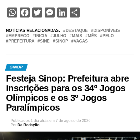
WhatsApp
Facebook
Twitter
Messenger
LinkedIn
Share
NOTÍCIAS RELACIONADAS:
DESTAQUE
DISPONÍVEIS
EMPREGO
INICIA
JULHO
MAIS
MÊS
PELO
PREFEITURA
SINE
SINOP
VAGAS
SINOP
Festeja Sinop: Prefeitura abre
inscrições para os 34º Jogos
Olímpicos e os 3º Jogos
Paralímpicos
Publicados
1 dia atrás
em
7 de agosto de 2026
Por
Da Redação