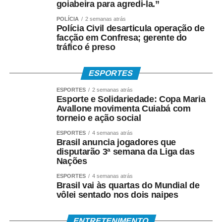
Os 34º Jogos Olímpicos de Sinop e os 3º Jogos
goiabeira para agredi-la.”
Paralímpicos de Sinop integram a programação do
POLÍCIA
2 semanas atrás
Festeja Sinop 2026. Promovido pela Prefeitura de Sinop,
Polícia Civil desarticula operação de
o Festeja Sinop 2026 será realizado de 30 de agosto a 14
facção em Confresa; gerente do
tráfico é preso
de setembro, em celebração aos 52 anos de fundação do
município. O calendário oficial das festividades será
divulgado nos próximos dias pela Prefeitura de Sinop.
ESPORTES
ESPORTES
2 semanas atrás
COMENTE ABAIXO:
Esporte e Solidariedade: Copa Maria
Avallone movimenta Cuiabá com
torneio e ação social
WhatsApp
Facebook
Twitter
Messenger
LinkedIn
Share
ESPORTES
4 semanas atrás
Brasil anuncia jogadores que
disputarão 3ª semana da Liga das
Nações
ESPORTES
4 semanas atrás
Brasil vai às quartas do Mundial de
vôlei sentado nos dois naipes
ENTRETENIMENTO