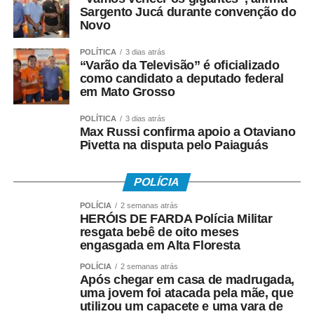
oportunidades para atletas de diferentes modalidades
Sargento Jucá durante convenção do
demonstrarem seu potencial, conquistarem resultados e
Novo
representarem suas equipes. Além disso, os jogos
incentivam a prática esportiva e fortalecem o esporte
POLÍTICA
3 dias atrás
“Varão da Televisão” é oficializado
como ferramenta de integração social e desenvolvimento
como candidato a deputado federal
humano”, afirmou.
em Mato Grosso
O secretário também destacou que as novidades desta
POLÍTICA
3 dias atrás
Max Russi confirma apoio a Otaviano
edição ampliam o alcance do evento e aproximam ainda
Pivetta na disputa pelo Paiaguás
mais a população das atividades esportivas. “A inclusão
de novas modalidades e a realização de disputas na
POLÍCIA
Praia do Cortado representam mais uma evolução dos
jogos. Essas mudanças ampliam as oportunidades de
POLÍCIA
2 semanas atrás
participação, valorizam os espaços públicos do município
HERÓIS DE FARDA Polícia Militar
resgata bebê de oito meses
e tornam a competição ainda mais atrativa para atletas,
engasgada em Alta Floresta
familiares e espectadores. O esporte tem a capacidade
de unir pessoas, promover inclusão e contribuir para a
POLÍCIA
2 semanas atrás
Após chegar em casa de madrugada,
qualidade de vida da população”, explicou.
uma jovem foi atacada pela mãe, que
utilizou um capacete e uma vara de