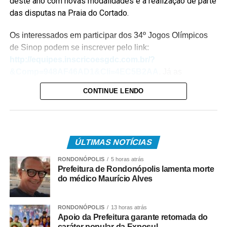
deste ano com novas modalidades e a realização de parte
das disputas na Praia do Cortado.
Os interessados em participar dos 34º Jogos Olímpicos
de Sinop podem se inscrever pelo link:
http://equipes.inscricoesgdc.com.br/?
&Comp=948AF46AD1&Cli=4EC5B2AA
. Já as
inscrições para os 3º Jogos Paralímpicos de Sinop estão
CONTINUE LENDO
disponíveis no link:
http://equipes.inscricoesgdc.com.br/?
&Comp=66DC413E3C&Cli=D046312B
.
ÚLTIMAS NOTÍCIAS
Entre as novidades desta edição está a inclusão das
modalidades de boliche e vôlei de praia nos Jogos
RONDONÓPOLIS
5 horas atrás
Paralímpicos. Outra atração será o passeio ciclístico, com
Prefeitura de Rondonópolis lamenta morte
do médico Maurício Alves
percurso entre o Residencial Paris e a Praia do Cortado,
aberto à participação da comunidade. A Praia do Cortado
também passa a integrar oficialmente a programação
RONDONÓPOLIS
13 horas atrás
esportiva dos jogos. As disputas de beach tennis, vôlei de
Apoio da Prefeitura garante retomada do
caráter popular da Exposul