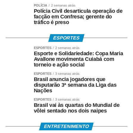
POLÍCIA
2 semanas atrás
Polícia Civil desarticula operação de
Os 34º Jogos Olímpicos de Sinop e os 3º Jogos
facção em Confresa; gerente do
Paralímpicos de Sinop integram a programação do
tráfico é preso
Festeja Sinop 2026. Promovido pela Prefeitura de Sinop,
o Festeja Sinop 2026 será realizado de 30 de agosto a 14
ESPORTES
de setembro, em celebração aos 52 anos de fundação do
município. O calendário oficial das festividades será
ESPORTES
2 semanas atrás
Esporte e Solidariedade: Copa Maria
divulgado nos próximos dias pela Prefeitura de Sinop.
Avallone movimenta Cuiabá com
torneio e ação social
COMENTE ABAIXO:
ESPORTES
3 semanas atrás
Brasil anuncia jogadores que
disputarão 3ª semana da Liga das
WhatsApp
Facebook
Twitter
Messenger
LinkedIn
Share
Nações
ESPORTES
3 semanas atrás
Brasil vai às quartas do Mundial de
vôlei sentado nos dois naipes
ENTRETENIMENTO