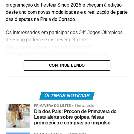
programação do Festeja Sinop 2026 e chegam à edição
deste ano com novas modalidades e a realização de parte
das disputas na Praia do Cortado.
Os interessados em participar dos 34º Jogos Olímpicos
de Sinop podem se inscrever pelo link:
http://equipes.inscricoesgdc.com.br/?
&Comp=948AF46AD1&Cli=4EC5B2AA
. Já as
inscrições para os 3º Jogos Paralímpicos de Sinop estão
CONTINUE LENDO
disponíveis no link:
http://equipes.inscricoesgdc.com.br/?
&Comp=66DC413E3C&Cli=D046312B
.
ÚLTIMAS NOTÍCIAS
Entre as novidades desta edição está a inclusão das
modalidades de boliche e vôlei de praia nos Jogos
PRIMAVERA DO LESTE
8 horas atrás
Paralímpicos. Outra atração será o passeio ciclístico, com
Dia dos Pais: Procon de Primavera do
Leste alerta sobre golpes, falsas
percurso entre o Residencial Paris e a Praia do Cortado,
promoções e compras por impulso
aberto à participação da comunidade. A Praia do Cortado
também passa a integrar oficialmente a programação