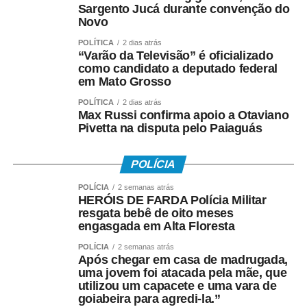
Sargento Jucá durante convenção do
pela comunidade esportiva. A competição oferece
Novo
oportunidades para atletas de diferentes modalidades
demonstrarem seu potencial, conquistarem resultados e
POLÍTICA
2 dias atrás
“Varão da Televisão” é oficializado
representarem suas equipes. Além disso, os jogos
como candidato a deputado federal
incentivam a prática esportiva e fortalecem o esporte
em Mato Grosso
como ferramenta de integração social e desenvolvimento
POLÍTICA
2 dias atrás
humano”, afirmou.
Max Russi confirma apoio a Otaviano
Pivetta na disputa pelo Paiaguás
O secretário também destacou que as novidades desta
edição ampliam o alcance do evento e aproximam ainda
POLÍCIA
mais a população das atividades esportivas. “A inclusão
POLÍCIA
2 semanas atrás
de novas modalidades e a realização de disputas na
HERÓIS DE FARDA Polícia Militar
Praia do Cortado representam mais uma evolução dos
resgata bebê de oito meses
jogos. Essas mudanças ampliam as oportunidades de
engasgada em Alta Floresta
participação, valorizam os espaços públicos do município
POLÍCIA
2 semanas atrás
e tornam a competição ainda mais atrativa para atletas,
Após chegar em casa de madrugada,
familiares e espectadores. O esporte tem a capacidade
uma jovem foi atacada pela mãe, que
utilizou um capacete e uma vara de
de unir pessoas, promover inclusão e contribuir para a
goiabeira para agredi-la.”
qualidade de vida da população”, explicou.