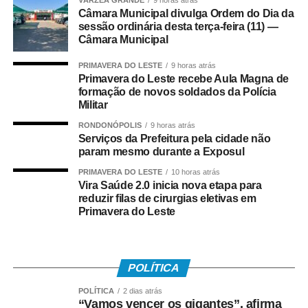
VÁRZEA GRANDE
9 horas atrás
esportiva dos jogos. As disputas de beach tennis, vôlei de
Câmara Municipal divulga Ordem do Dia da
sessão ordinária desta terça-feira (11) —
praia e futevôlei serão realizadas no local.
Câmara Municipal
A programação dos Jogos Olímpicos conta com
PRIMAVERA DO LESTE
9 horas atrás
modalidades coletivas e individuais, como basquetebol,
Primavera do Leste recebe Aula Magna de
futsal, futebol sete, handebol, voleibol, ciclismo, mountain
formação de novos soldados da Polícia
Militar
bike, natação, karatê, tênis de mesa, xadrez, basquete
3×3, beach tennis, futevôlei e vôlei de praia. Já os 3º
RONDONÓPOLIS
9 horas atrás
Serviços da Prefeitura pela cidade não
Jogos Paralímpicos de Sinop contarão com disputas de
param mesmo durante a Exposul
atletismo, natação, tênis de mesa, xadrez, vôlei de praia e
boliche, nas categorias masculina e feminina.
PRIMAVERA DO LESTE
10 horas atrás
Vira Saúde 2.0 inicia nova etapa para
reduzir filas de cirurgias eletivas em
O secretário municipal de Cultura, Esporte e Turismo,
Primavera do Leste
Gabriel Vasconcelos, destacou que os jogos representam
uma das principais ações de incentivo ao esporte
desenvolvidas pela Prefeitura de Sinop e contribuem
POLÍTICA
para ampliar a participação da população em atividades
esportivas. “Os Jogos Olímpicos e os Jogos Paralímpicos
POLÍTICA
2 dias atrás
de Sinop são eventos tradicionais e muito aguardados
“Vamos vencer os gigantes”, afirma