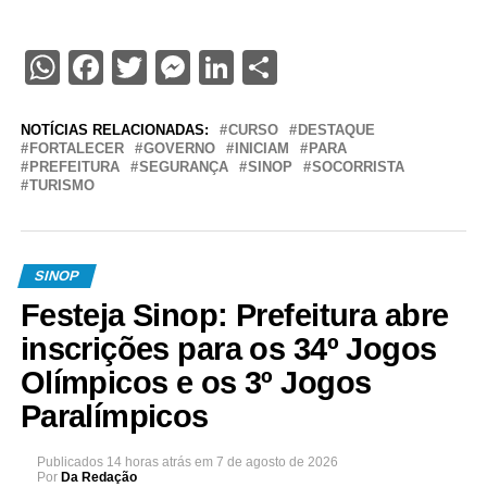
WhatsApp
Facebook
Twitter
Messenger
LinkedIn
Share
NOTÍCIAS RELACIONADAS:
CURSO
DESTAQUE
FORTALECER
GOVERNO
INICIAM
PARA
PREFEITURA
SEGURANÇA
SINOP
SOCORRISTA
TURISMO
SINOP
Festeja Sinop: Prefeitura abre
inscrições para os 34º Jogos
Olímpicos e os 3º Jogos
Paralímpicos
Publicados
14 horas atrás
em
7 de agosto de 2026
Por
Da Redação