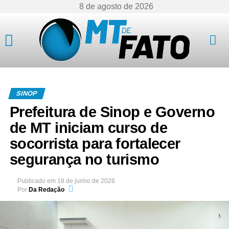
8 de agosto de 2026
Mato Grosso
SINOP
Prefeitura de Sinop e Governo
de MT iniciam curso de
socorrista para fortalecer
segurança no turismo
Publicado em
18 de junho de 2026
Por
Da Redação