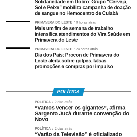
Solidariedade em Dobro: Grupo “Cerveja,
Sol e Peixe” mobiliza campanha de doação
A programação dos Jogos Olímpicos conta com
de sangue no Hemocentro de Cuiabá
modalidades coletivas e individuais, como basquetebol,
PRIMAVERA DO LESTE
9 horas atrás
futsal, futebol sete, handebol, voleibol, ciclismo, mountain
Mais um fim de semana de trabalho
bike, natação, karatê, tênis de mesa, xadrez, basquete
intensifica atendimentos do Vira Saúde em
3×3, beach tennis, futevôlei e vôlei de praia. Já os 3º
Primavera do Leste
Jogos Paralímpicos de Sinop contarão com disputas de
PRIMAVERA DO LESTE
24 horas atrás
atletismo, natação, tênis de mesa, xadrez, vôlei de praia e
Dia dos Pais: Procon de Primavera do
boliche, nas categorias masculina e feminina.
Leste alerta sobre golpes, falsas
promoções e compras por impulso
O secretário municipal de Cultura, Esporte e Turismo,
Gabriel Vasconcelos, destacou que os jogos representam
uma das principais ações de incentivo ao esporte
POLÍTICA
desenvolvidas pela Prefeitura de Sinop e contribuem
POLÍTICA
2 dias atrás
para ampliar a participação da população em atividades
“Vamos vencer os gigantes”, afirma
esportivas. “Os Jogos Olímpicos e os Jogos Paralímpicos
Sargento Jucá durante convenção do
de Sinop são eventos tradicionais e muito aguardados
Novo
pela comunidade esportiva. A competição oferece
POLÍTICA
2 dias atrás
oportunidades para atletas de diferentes modalidades
“Varão da Televisão” é oficializado