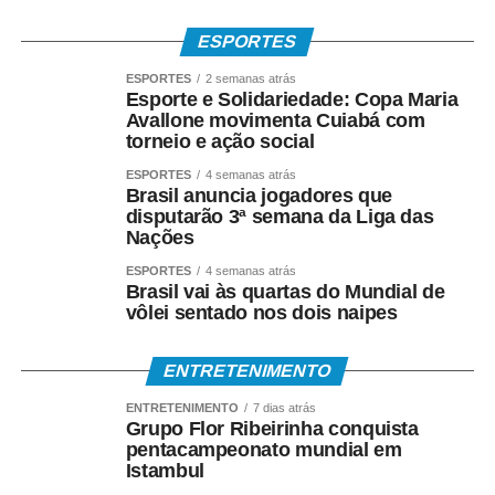
Paralímpicos de Sinop integram a programação do
Festeja Sinop 2026. Promovido pela Prefeitura de Sinop,
ESPORTES
o Festeja Sinop 2026 será realizado de 30 de agosto a 14
ESPORTES
2 semanas atrás
de setembro, em celebração aos 52 anos de fundação do
Esporte e Solidariedade: Copa Maria
município. O calendário oficial das festividades será
Avallone movimenta Cuiabá com
torneio e ação social
divulgado nos próximos dias pela Prefeitura de Sinop.
ESPORTES
4 semanas atrás
COMENTE ABAIXO:
Brasil anuncia jogadores que
disputarão 3ª semana da Liga das
Nações
WhatsApp
Facebook
Twitter
Messenger
LinkedIn
Share
ESPORTES
4 semanas atrás
Brasil vai às quartas do Mundial de
vôlei sentado nos dois naipes
ENTRETENIMENTO
ENTRETENIMENTO
7 dias atrás
Grupo Flor Ribeirinha conquista
pentacampeonato mundial em
Istambul