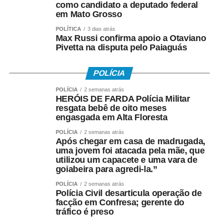
como candidato a deputado federal
demonstrarem seu potencial, conquistarem resultados e
em Mato Grosso
representarem suas equipes. Além disso, os jogos
incentivam a prática esportiva e fortalecem o esporte
POLÍTICA
3 dias atrás
Max Russi confirma apoio a Otaviano
como ferramenta de integração social e desenvolvimento
Pivetta na disputa pelo Paiaguás
humano”, afirmou.
O secretário também destacou que as novidades desta
POLÍCIA
edição ampliam o alcance do evento e aproximam ainda
POLÍCIA
2 semanas atrás
mais a população das atividades esportivas. “A inclusão
HERÓIS DE FARDA Polícia Militar
resgata bebê de oito meses
de novas modalidades e a realização de disputas na
engasgada em Alta Floresta
Praia do Cortado representam mais uma evolução dos
jogos. Essas mudanças ampliam as oportunidades de
POLÍCIA
2 semanas atrás
Após chegar em casa de madrugada,
participação, valorizam os espaços públicos do município
uma jovem foi atacada pela mãe, que
e tornam a competição ainda mais atrativa para atletas,
utilizou um capacete e uma vara de
familiares e espectadores. O esporte tem a capacidade
goiabeira para agredi-la.”
de unir pessoas, promover inclusão e contribuir para a
POLÍCIA
2 semanas atrás
qualidade de vida da população”, explicou.
Polícia Civil desarticula operação de
facção em Confresa; gerente do
tráfico é preso
Os 34º Jogos Olímpicos de Sinop e os 3º Jogos