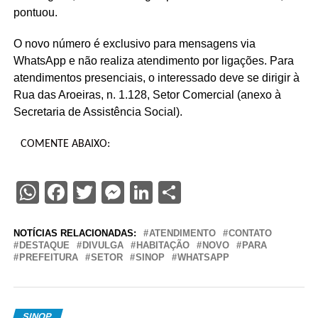
pontuou.
O novo número é exclusivo para mensagens via
WhatsApp e não realiza atendimento por ligações. Para
atendimentos presenciais, o interessado deve se dirigir à
Rua das Aroeiras, n. 1.128, Setor Comercial (anexo à
Secretaria de Assistência Social).
COMENTE ABAIXO:
WhatsApp
Facebook
Twitter
Messenger
LinkedIn
Share
NOTÍCIAS RELACIONADAS:
ATENDIMENTO
CONTATO
DESTAQUE
DIVULGA
HABITAÇÃO
NOVO
PARA
PREFEITURA
SETOR
SINOP
WHATSAPP
SINOP