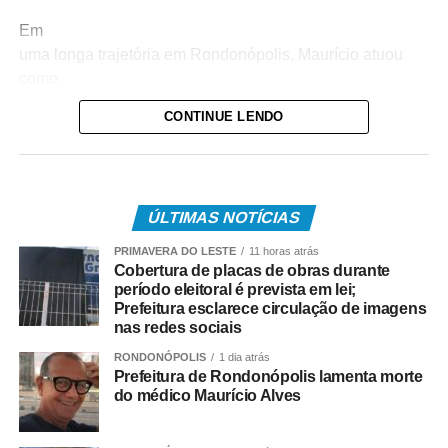
Em
uma longa trajetória em Rondonópolis, Maurício atuou
como
médico-legista na Perícia Oficial e Identificação Técnica
CONTINUE LENDO
(Politec), onde fez grandes amizades, e também foi
professor do
curso de Medicina da Universidade Federal de
Rondonópolis (UFR),
ÚLTIMAS NOTÍCIAS
onde se aposentou.
PRIMAVERA DO LESTE
11 horas atrás
Neste
Cobertura de placas de obras durante
período eleitoral é prevista em lei;
momento de tristeza, o Município vem reconhecer sua
Prefeitura esclarece circulação de imagens
contribuição
nas redes sociais
com o desenvolvimento local, bem como manifestar sua
RONDONÓPOLIS
1 dia atrás
solidariedade a
Prefeitura de Rondonópolis lamenta morte
familiares e amigos pela perda, clamando que Deus
do médico Maurício Alves
possa confortá-los.