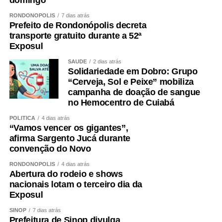
RONDONÓPOLIS
7 dias atrás
Prefeito de Rondonópolis decreta
transporte gratuito durante a 52ª
Exposul
SAÚDE
2 dias atrás
Solidariedade em Dobro: Grupo
“Cerveja, Sol e Peixe” mobiliza
campanha de doação de sangue
no Hemocentro de Cuiabá
POLÍTICA
4 dias atrás
“Vamos vencer os gigantes”,
afirma Sargento Jucá durante
convenção do Novo
RONDONÓPOLIS
4 dias atrás
Abertura do rodeio e shows
nacionais lotam o terceiro dia da
Exposul
SINOP
7 dias atrás
Prefeitura de Sinop divulga