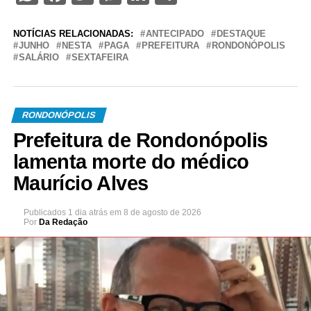
NOTÍCIAS RELACIONADAS:
ANTECIPADO
DESTAQUE
JUNHO
NESTA
PAGA
PREFEITURA
RONDONÓPOLIS
SALÁRIO
SEXTAFEIRA
RONDONÓPOLIS
Prefeitura de Rondonópolis
lamenta morte do médico
Maurício Alves
Publicados
1 dia atrás
em
8 de agosto de 2026
Por
Da Redação