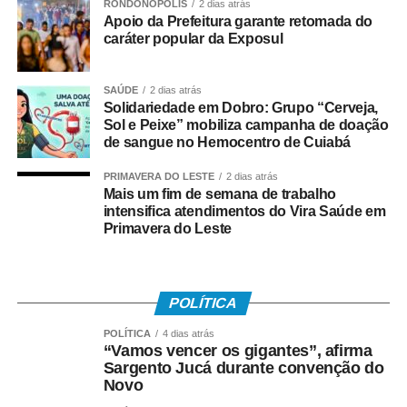
O
RONDONÓPOLIS
2 dias atrás
Apoio da Prefeitura garante retomada do
velório foi realizado na Segunda Igreja Batista de
caráter popular da Exposul
Rondonópolis, na
Vila Aurora, e o sepultamento ocorreu na tarde deste
SAÚDE
2 dias atrás
sábado (8) no
Solidariedade em Dobro: Grupo “Cerveja,
Cemitério da Vila Aurora.
Sol e Peixe” mobiliza campanha de doação
de sangue no Hemocentro de Cuiabá
COMENTE ABAIXO:
PRIMAVERA DO LESTE
2 dias atrás
Mais um fim de semana de trabalho
WhatsApp
Facebook
Twitter
Messenger
LinkedIn
Share
intensifica atendimentos do Vira Saúde em
Primavera do Leste
POLÍTICA
POLÍTICA
4 dias atrás
“Vamos vencer os gigantes”, afirma
Sargento Jucá durante convenção do
Novo