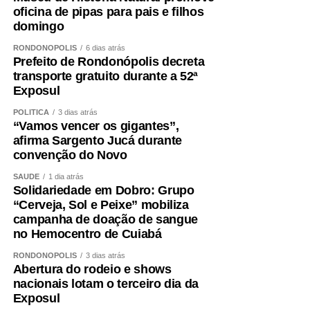
oficina de pipas para pais e filhos
domingo
RONDONÓPOLIS
6 dias atrás
Prefeito de Rondonópolis decreta
transporte gratuito durante a 52ª
Exposul
POLÍTICA
3 dias atrás
“Vamos vencer os gigantes”,
afirma Sargento Jucá durante
convenção do Novo
SAÚDE
1 dia atrás
Solidariedade em Dobro: Grupo
“Cerveja, Sol e Peixe” mobiliza
campanha de doação de sangue
no Hemocentro de Cuiabá
RONDONÓPOLIS
3 dias atrás
Abertura do rodeio e shows
nacionais lotam o terceiro dia da
Exposul