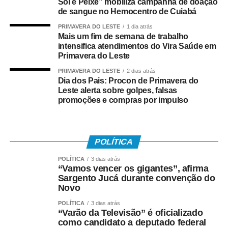
Sol e Peixe” mobiliza campanha de doação
O
de sangue no Hemocentro de Cuiabá
velório foi realizado na Segunda Igreja Batista de
Rondonópolis, na
PRIMAVERA DO LESTE
1 dia atrás
Mais um fim de semana de trabalho
Vila Aurora, e o sepultamento ocorreu na tarde deste
intensifica atendimentos do Vira Saúde em
sábado (8) no
Primavera do Leste
Cemitério da Vila Aurora.
PRIMAVERA DO LESTE
2 dias atrás
Dia dos Pais: Procon de Primavera do
COMENTE ABAIXO:
Leste alerta sobre golpes, falsas
promoções e compras por impulso
WhatsApp
Facebook
Twitter
Messenger
LinkedIn
Share
POLÍTICA
POLÍTICA
3 dias atrás
“Vamos vencer os gigantes”, afirma
Sargento Jucá durante convenção do
Novo
POLÍTICA
3 dias atrás
“Varão da Televisão” é oficializado
como candidato a deputado federal