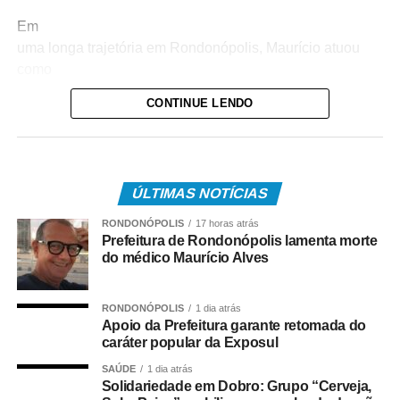
Em
uma longa trajetória em Rondonópolis, Maurício atuou
como
médico-legista na Perícia Oficial e Identificação Técnica
CONTINUE LENDO
(Politec), onde fez grandes amizades, e também foi
professor do
curso de Medicina da Universidade Federal de
Rondonópolis (UFR),
ÚLTIMAS NOTÍCIAS
onde se aposentou.
RONDONÓPOLIS
17 horas atrás
Neste
Prefeitura de Rondonópolis lamenta morte
do médico Maurício Alves
momento de tristeza, o Município vem reconhecer sua
contribuição
com o desenvolvimento local, bem como manifestar sua
RONDONÓPOLIS
1 dia atrás
solidariedade a
Apoio da Prefeitura garante retomada do
caráter popular da Exposul
familiares e amigos pela perda, clamando que Deus
possa confortá-los.
SAÚDE
1 dia atrás
Solidariedade em Dobro: Grupo “Cerveja,