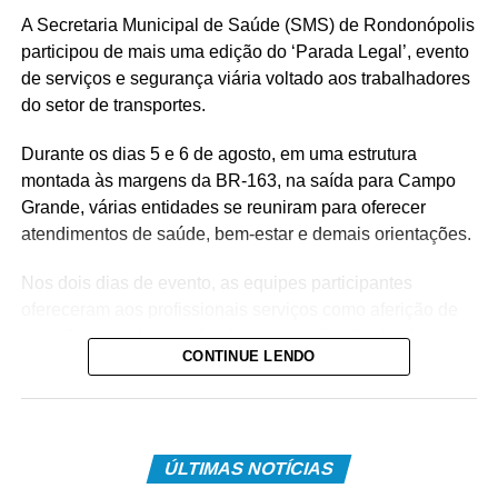
A Secretaria Municipal de Saúde (SMS) de Rondonópolis
participou de mais uma edição do ‘Parada Legal’, evento
de serviços e segurança viária voltado aos trabalhadores
do setor de transportes.
Durante os dias 5 e 6 de agosto, em uma estrutura
montada às margens da BR-163, na saída para Campo
Grande, várias entidades se reuniram para oferecer
atendimentos de saúde, bem-estar e demais orientações.
Nos dois dias de evento, as equipes participantes
ofereceram aos profissionais serviços como aferição de
pressão arterial, teste de glicemia, avaliação de altura,
CONTINUE LENDO
peso e Índice de Massa Corporal (IMC), vacinação e
testes rápidos para Infecções Sexualmente
Transmissíveis (ISTs).
Além disso, também foi oferecido apoio emocional,
ÚLTIMAS NOTÍCIAS
orientação nutricional e odontológica, bem como