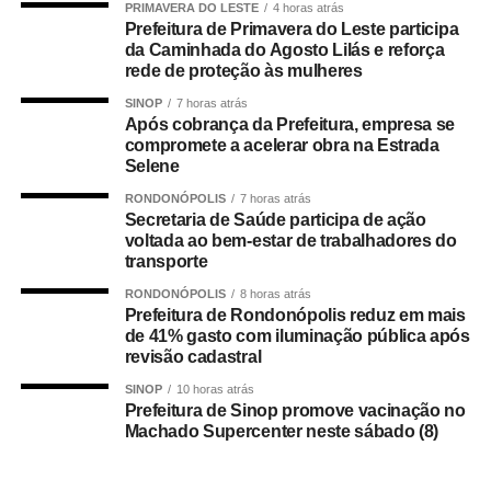
PRIMAVERA DO LESTE
4 horas atrás
disponibilizadas orientações sobre segurança viária,
Prefeitura de Primavera do Leste participa
atividades com simuladores, serviços de corte de cabelo,
da Caminhada do Agosto Lilás e reforça
rede de proteção às mulheres
barba, manicure e massagem.
SINOP
7 horas atrás
O evento foi realizado em parceria com a Nova Rota do
Após cobrança da Prefeitura, empresa se
compromete a acelerar obra na Estrada
Oeste, Polícia Rodoviária Federal (PRF), Posto Aldo,
Selene
Mercadão dos Óculos, SETCARR, SEST SENAT,
Ciretran de Rondonópolis, Centro de Valorização da Vida
RONDONÓPOLIS
7 horas atrás
Secretaria de Saúde participa de ação
(CVV), Rumo, Detran-MT, FIEMT SESI Saúde e Agência
voltada ao bem-estar de trabalhadores do
Nacional de Transportes Terrestres (ANTT).
transporte
RONDONÓPOLIS
8 horas atrás
Prefeitura de Rondonópolis reduz em mais
Secretaria de Saúde
de 41% gasto com iluminação pública após
revisão cadastral
COMENTE ABAIXO:
SINOP
10 horas atrás
Prefeitura de Sinop promove vacinação no
Machado Supercenter neste sábado (8)
WhatsApp
Facebook
Twitter
Messenger
LinkedIn
Share