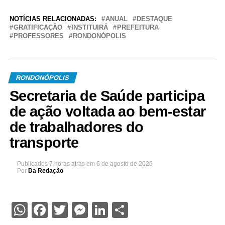
NOTÍCIAS RELACIONADAS:
ANUAL
DESTAQUE
GRATIFICAÇÃO
INSTITUIRÁ
PREFEITURA
PROFESSORES
RONDONÓPOLIS
RONDONÓPOLIS
Secretaria de Saúde participa
de ação voltada ao bem-estar
de trabalhadores do
transporte
Publicados
7 horas atrás
em
6 de agosto de 2026
Por
Da Redação
WhatsApp
Facebook
Twitter
Messenger
LinkedIn
Share