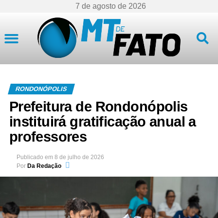
7 de agosto de 2026
Mato Grosso
RONDONÓPOLIS
Prefeitura de Rondonópolis
instituirá gratificação anual a
professores
Publicado em
8 de julho de 2026
Por
Da Redação