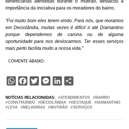
beneficiárias atendidas durante o mutirão, destacou a
importância da iniciativa para os moradores do bairro.
“Foi muito bom eles terem vindo. Para nós, que moramos
em Deciolândia, muitas vezes é difícil ir até Diamantino
porque dependemos de carona ou de alguma
oportunidade para nos deslocarmos. Ter esses serviços
mais perto facilita muito a nossa vida.”
COMENTE ABAIXO:
WhatsApp
Facebook
Twitter
Messenger
LinkedIn
Share
NOTÍCIAS RELACIONADAS:
ATENDIMENTOS
BAIRRO
CONSTRUINDO
DECIOLÂNDIA
DESTAQUE
DIAMANTINO
LEVA
MELHORIAS
MUTIRÃO
SERVIÇOS