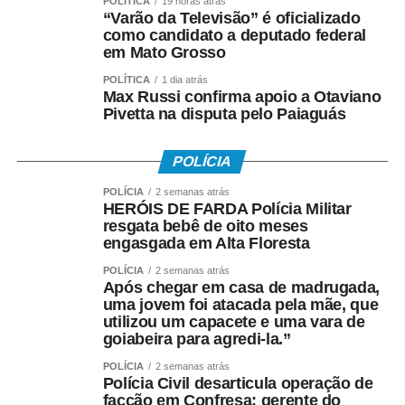
POLÍTICA
19 horas atrás
“Varão da Televisão” é oficializado
como candidato a deputado federal
em Mato Grosso
POLÍTICA
1 dia atrás
Max Russi confirma apoio a Otaviano
Pivetta na disputa pelo Paiaguás
POLÍCIA
POLÍCIA
2 semanas atrás
HERÓIS DE FARDA Polícia Militar
resgata bebê de oito meses
engasgada em Alta Floresta
POLÍCIA
2 semanas atrás
Após chegar em casa de madrugada,
uma jovem foi atacada pela mãe, que
utilizou um capacete e uma vara de
goiabeira para agredi-la.”
POLÍCIA
2 semanas atrás
Polícia Civil desarticula operação de
facção em Confresa; gerente do