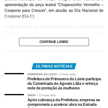
apresentação da peça teatral “Chapeuzinho Vermelho –
Cooperar para Crescer”, em alusão ao Dia Nacional de
Cooperar (Dia C).
O Dia Nacional de Cooperar (Dia C) é um movimento
nacional que promove ações de educação, cultura,
cidadania e voluntariado. De acordo com a Secretaria de
CONTINUE LENDO
Educação, em Diamantino, mais de 130 crianças
participaram da apresentação teatral e conheceram, de
forma lúdica, valores como cooperação, solidariedade,
respeito e trabalho em equipe.
ÚLTIMAS NOTÍCIAS
A secretária municipal de Educação, Valéria Neves,
PRIMAVERA DO LESTE
9 horas atrás
agradeceu a parceria e ressaltou a importância da
Prefeitura de Primavera do Leste participa
da Caminhada do Agosto Lilás e reforça
iniciativa para os estudantes.
rede de proteção às mulheres
“Diamantino foi contemplado com essa ação e, por meio
SINOP
12 horas atrás
Após cobrança da Prefeitura, empresa se
de um sorteio, a Escola Municipal de Tempo Integral Brás
compromete a acelerar obra na Estrada
Maimoni foi selecionada para receber o espetáculo.