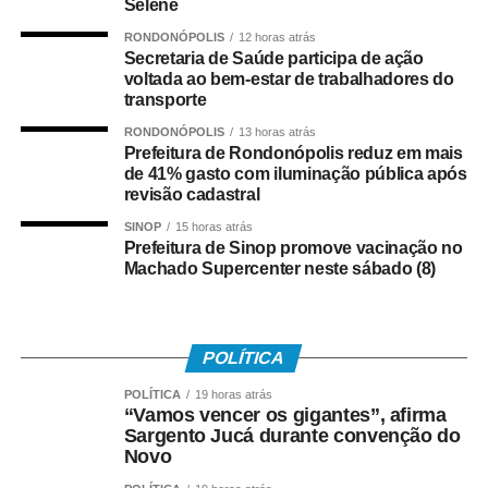
Selene
Agradecemos essa parceria por proporcionar às nossas
RONDONÓPOLIS
12 horas atrás
crianças uma experiência que une cultura e aprendizado,
Secretaria de Saúde participa de ação
mostrando que a educação vai além da sala de aula.”
voltada ao bem-estar de trabalhadores do
transporte
A assessora de Cooperativismo e Sustentabilidade da
RONDONÓPOLIS
13 horas atrás
Sicredi Ouro Verde Mato Grosso/Pará, Karoline Martelli,
Prefeitura de Rondonópolis reduz em mais
destacou a proposta da ação.
de 41% gasto com iluminação pública após
revisão cadastral
“Essa ação é resultado de uma parceria entre a
SINOP
15 horas atrás
cooperativa e a Secretaria Municipal de Educação. O
Prefeitura de Sinop promove vacinação no
Machado Supercenter neste sábado (8)
teatro é uma forma lúdica de apresentar o cooperativismo
às crianças, despertando valores como cooperação,
respeito e trabalho em equipe.”
POLÍTICA
COMENTE ABAIXO:
POLÍTICA
19 horas atrás
“Vamos vencer os gigantes”, afirma
WhatsApp
Facebook
Sargento Jucá durante convenção do
Twitter
Messenger
LinkedIn
Share
Novo