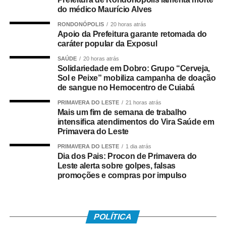
do médico Maurício Alves
iniciativa para os estudantes.
RONDONÓPOLIS
20 horas atrás
“Diamantino foi contemplado com essa ação e, por meio
Apoio da Prefeitura garante retomada do
caráter popular da Exposul
de um sorteio, a Escola Municipal de Tempo Integral Brás
Maimoni foi selecionada para receber o espetáculo.
SAÚDE
20 horas atrás
Agradecemos essa parceria por proporcionar às nossas
Solidariedade em Dobro: Grupo “Cerveja,
Sol e Peixe” mobiliza campanha de doação
crianças uma experiência que une cultura e aprendizado,
de sangue no Hemocentro de Cuiabá
mostrando que a educação vai além da sala de aula.”
PRIMAVERA DO LESTE
21 horas atrás
Mais um fim de semana de trabalho
A assessora de Cooperativismo e Sustentabilidade da
intensifica atendimentos do Vira Saúde em
Sicredi Ouro Verde Mato Grosso/Pará, Karoline Martelli,
Primavera do Leste
destacou a proposta da ação.
PRIMAVERA DO LESTE
1 dia atrás
Dia dos Pais: Procon de Primavera do
“Essa ação é resultado de uma parceria entre a
Leste alerta sobre golpes, falsas
cooperativa e a Secretaria Municipal de Educação. O
promoções e compras por impulso
teatro é uma forma lúdica de apresentar o cooperativismo
às crianças, despertando valores como cooperação,
respeito e trabalho em equipe.”
POLÍTICA