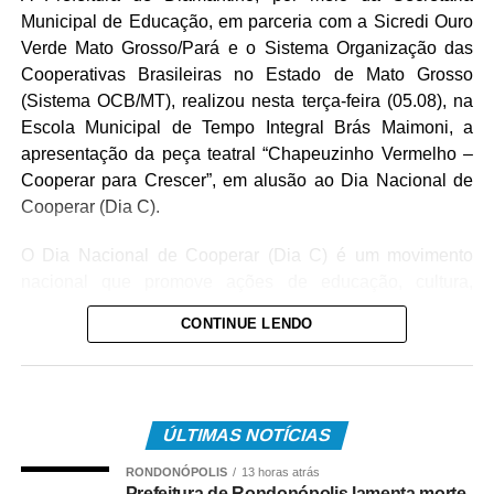
Municipal de Educação, em parceria com a Sicredi Ouro
Verde Mato Grosso/Pará e o Sistema Organização das
Cooperativas Brasileiras no Estado de Mato Grosso
(Sistema OCB/MT), realizou nesta terça-feira (05.08), na
Escola Municipal de Tempo Integral Brás Maimoni, a
apresentação da peça teatral “Chapeuzinho Vermelho –
Cooperar para Crescer”, em alusão ao Dia Nacional de
Cooperar (Dia C).
O Dia Nacional de Cooperar (Dia C) é um movimento
nacional que promove ações de educação, cultura,
cidadania e voluntariado. De acordo com a Secretaria de
CONTINUE LENDO
Educação, em Diamantino, mais de 130 crianças
participaram da apresentação teatral e conheceram, de
forma lúdica, valores como cooperação, solidariedade,
respeito e trabalho em equipe.
ÚLTIMAS NOTÍCIAS
A secretária municipal de Educação, Valéria Neves,
RONDONÓPOLIS
13 horas atrás
agradeceu a parceria e ressaltou a importância da
Prefeitura de Rondonópolis lamenta morte