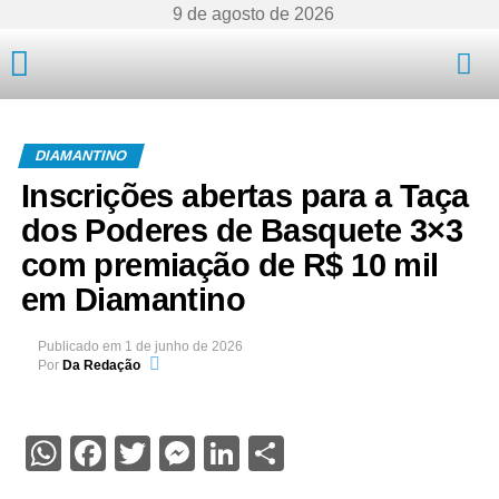
9 de agosto de 2026
Mato Grosso
DIAMANTINO
Inscrições abertas para a Taça
dos Poderes de Basquete 3×3
com premiação de R$ 10 mil
em Diamantino
Publicado em
1 de junho de 2026
Por
Da Redação
WhatsApp
Facebook
Twitter
Messenger
LinkedIn
Share