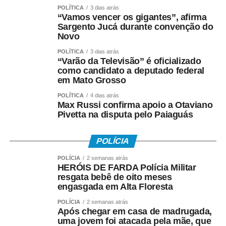
COMENTE ABAIXO:
POLÍTICA
3 dias atrás
“Vamos vencer os gigantes”, afirma
Sargento Jucá durante convenção do
WhatsApp
Facebook
Novo
Twitter
Messenger
LinkedIn
Share
POLÍTICA
3 dias atrás
“Varão da Televisão” é oficializado
como candidato a deputado federal
em Mato Grosso
POLÍTICA
4 dias atrás
Max Russi confirma apoio a Otaviano
Pivetta na disputa pelo Paiaguás
POLÍCIA
POLÍCIA
2 semanas atrás
HERÓIS DE FARDA Polícia Militar
resgata bebê de oito meses
engasgada em Alta Floresta
POLÍCIA
2 semanas atrás
Após chegar em casa de madrugada,
uma jovem foi atacada pela mãe, que