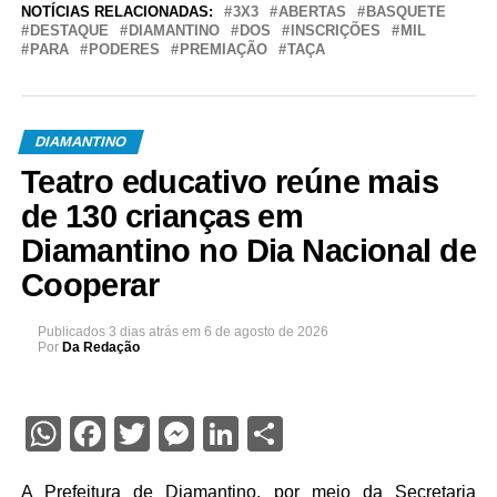
NOTÍCIAS RELACIONADAS:
3X3
ABERTAS
BASQUETE
DESTAQUE
DIAMANTINO
DOS
INSCRIÇÕES
MIL
PARA
PODERES
PREMIAÇÃO
TAÇA
DIAMANTINO
Teatro educativo reúne mais
de 130 crianças em
Diamantino no Dia Nacional de
Cooperar
Publicados
3 dias atrás
em
6 de agosto de 2026
Por
Da Redação
WhatsApp
Facebook
Twitter
Messenger
LinkedIn
Share
A Prefeitura de Diamantino, por meio da Secretaria