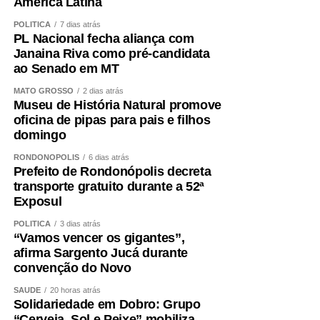
América Latina
POLÍTICA
7 dias atrás
PL Nacional fecha aliança com
Janaina Riva como pré-candidata
ao Senado em MT
MATO GROSSO
2 dias atrás
Museu de História Natural promove
oficina de pipas para pais e filhos
domingo
RONDONÓPOLIS
6 dias atrás
Prefeito de Rondonópolis decreta
transporte gratuito durante a 52ª
Exposul
POLÍTICA
3 dias atrás
“Vamos vencer os gigantes”,
afirma Sargento Jucá durante
convenção do Novo
SAÚDE
20 horas atrás
Solidariedade em Dobro: Grupo
“Cerveja, Sol e Peixe” mobiliza