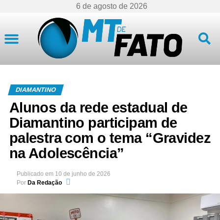
6 de agosto de 2026
Mato Grosso
DIAMANTINO
Alunos da rede estadual de
Diamantino participam de
palestra com o tema “Gravidez
na Adolescência”
Publicado em
10 de junho de 2026
Por
Da Redação