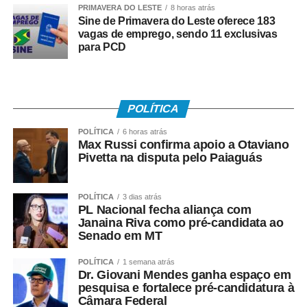
PRIMAVERA DO LESTE
8 horas atrás
dados exigidos pelo padrão nacional das notas fiscais
Sine de Primavera do Leste oferece 183
eletrônicas.”
vagas de emprego, sendo 11 exclusivas
para PCD
A Águas de Diamantino também reforça a importância de
os clientes manterem seus dados cadastrais atualizados.
Informações como nome, CPF e telefone corretos são
essenciais para garantir a identificação do titular da
POLÍTICA
ligação, agilizar o atendimento, facilitar o acesso aos
POLÍTICA
6 horas atrás
serviços e possibilitar o envio de comunicados
Max Russi confirma apoio a Otaviano
Pivetta na disputa pelo Paiaguás
importantes.
Em caso de dúvidas, os consumidores podem entrar em
POLÍTICA
3 dias atrás
contato com a Águas de Diamantino pelo telefone 0800
PL Nacional fecha aliança com
647 6060, com atendimento disponível 24 horas por dia,
Janaina Riva como pré-candidata ao
Senado em MT
ou procurar a loja de atendimento da concessionária,
localizada na Rua Monsenhor Du Dreneuf, nº 19, no
POLÍTICA
1 semana atrás
Centro de Diamantino.
Dr. Giovani Mendes ganha espaço em
pesquisa e fortalece pré-candidatura à
Câmara Federal
COMENTE ABAIXO: