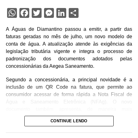
WhatsApp
Facebook
Twitter
Messenger
LinkedIn
Share
A Águas de Diamantino passou a emitir, a partir das
faturas geradas no mês de julho, um novo modelo de
conta de água. A atualização atende às exigências da
legislação tributária vigente e integra o processo de
padronização dos documentos adotados pelas
concessionárias da Aegea Saneamento.
Segundo a concessionária, a principal novidade é a
inclusão de um QR Code na fatura, que permite ao
consumidor acessar de forma rápida a Nota Fiscal de
Água e Saneamento Eletrônica (NFAg). O novo
documento também apresenta, de maneira mais
detalhada, as informações referentes aos tributos
CONTINUE LENDO
incidentes sobre o serviço.
Ao utilizar o QR Code, o cliente poderá consultar a nota