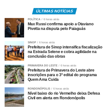
fiscal eletrônica diretamente no portal da Secretaria da
ÚLTIMAS NOTÍCIAS
Fazenda, garantindo mais praticidade, transparência e
segurança no acesso às informações fiscais.
POLÍTICA
6 horas atrás
Max Russi confirma apoio a Otaviano
Além disso, a concessionária destaca que a mudança
Pivetta na disputa pelo Paiaguás
está restrita à forma de apresentação da fatura. Não
houve alteração nos valores das tarifas, na forma de
SINOP
6 horas atrás
cálculo, nas datas de vencimento, na leitura do
Prefeitura de Sinop intensifica fiscalização
hidrômetro ou nos canais e meios de pagamento já
na Estrada Selene e cobra agilidade na
conclusão das obras
disponibilizados aos consumidores.
PRIMAVERA DO LESTE
6 horas atrás
Segundo o gerente comercial da Águas de Diamantino,
Prefeitura de Primavera do Leste abre
Anderson Leme, a atualização segue o padrão nacional
inscrições para o 3º edital do programa
das notas fiscais eletrônicas.
Quem Ama Cuida
RONDONÓPOLIS
6 horas atrás
“A alteração está restrita ao layout da fatura e à
Nível baixo do rio Vermelho deixa Defesa
organização das informações apresentadas. Os valores
Civil em alerta em Rondonópolis
cobrados e os critérios utilizados para o cálculo
permanecem inalterados. O novo documento incorpora os