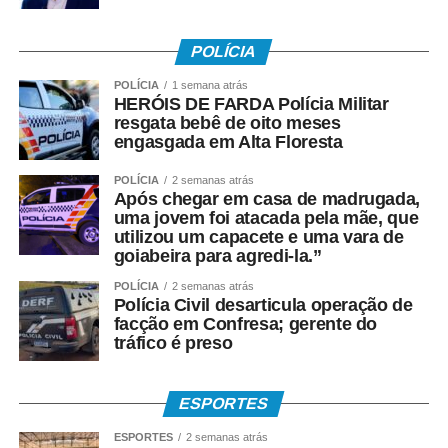
WhatsApp
Facebook
Twitter
Messenger
LinkedIn
Share
POLÍCIA
POLÍCIA
1 semana atrás
HERÓIS DE FARDA Polícia Militar
resgata bebê de oito meses
engasgada em Alta Floresta
POLÍCIA
2 semanas atrás
Após chegar em casa de madrugada,
uma jovem foi atacada pela mãe, que
utilizou um capacete e uma vara de
goiabeira para agredi-la.”
POLÍCIA
2 semanas atrás
Polícia Civil desarticula operação de
facção em Confresa; gerente do
tráfico é preso
ESPORTES
ESPORTES
2 semanas atrás