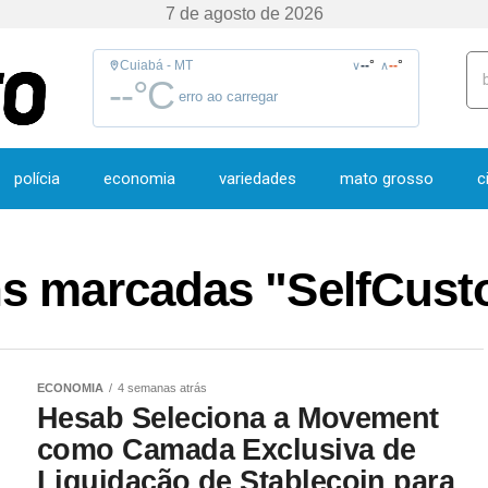
7 de agosto de 2026
Cuiabá - MT
--
°
--
°
∨
∧
--
°C
erro ao carregar
polícia
economia
variedades
mato grosso
c
s marcadas "SelfCust
ECONOMIA
4 semanas atrás
Hesab Seleciona a Movement
como Camada Exclusiva de
Liquidação de Stablecoin para