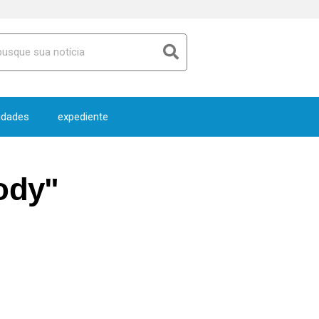
idades
expediente
ody"