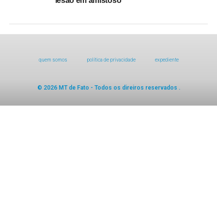
lesão em amistoso
quem somos
política de privacidade
expediente
© 2026 MT de Fato - Todos os direiros reservados .