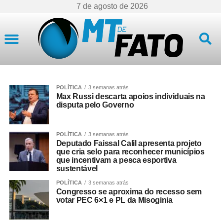
7 de agosto de 2026
Mato Grosso
POLÍTICA
3 semanas atrás
Max Russi descarta apoios individuais na
disputa pelo Governo
POLÍTICA
3 semanas atrás
Deputado Faissal Calil apresenta projeto
que cria selo para reconhecer municípios
que incentivam a pesca esportiva
sustentável
POLÍTICA
3 semanas atrás
Congresso se aproxima do recesso sem
votar PEC 6×1 e PL da Misoginia